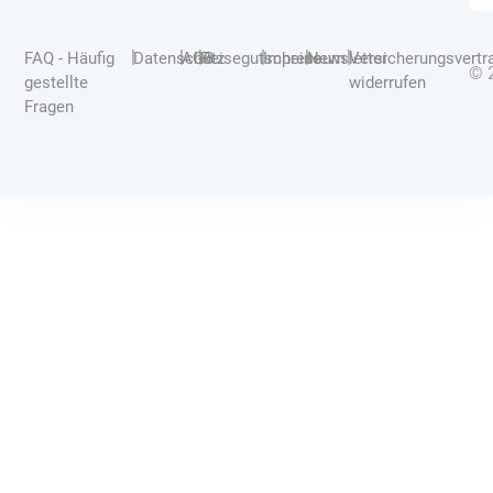
|
|
|
|
|
|
FAQ - Häufig
Datenschutz
AGB
Reisegutscheine
Impressum
Newsletter
Versicherungsvertr
© 
gestellte
widerrufen
Fragen