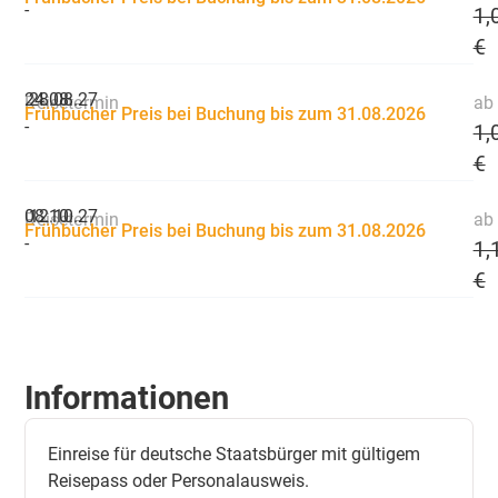
-
1,
€
24.08.
28.08.27
Reisetermin
ab 
Frühbucher Preis bei Buchung bis zum 31.08.2026
-
1,
€
08.10.
12.10.27
Reisetermin
ab 
Frühbucher Preis bei Buchung bis zum 31.08.2026
-
1,
€
Informationen
Einreise für deutsche Staatsbürger mit gültigem
Reisepass oder Personalausweis.