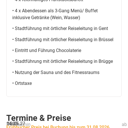
• 4 x Abendessen als 3-Gang Menü/ Buffet
inklusive Getränke (Wein, Wasser)
• Stadtführung mit örtlicher Reiseleitung in Gent
• Stadtführung mit örtlicher Reiseleitung in Brüssel
• Eintritt und Führung Chocolaterie
• Stadtführung mit örtlicher Reiseleitung in Brügge
• Nutzung der Sauna und des Fitnessraums
• Ortstaxe
Termine & Preise
14.05.
18.05.27
Reisetermin
ab 
Frühbucher Preis bei Buchung bis zum 31.08.2026