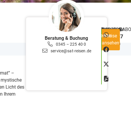
ab €
Reisecode
RW27+DKAB
Teilnehmer
min.
Preis
Dauer
6
Merken
Preise
1357
20
Tage
Beratung & Buchung
ansehen
Personen
0345 – 225 40 0
service@sat-reisen.de
rmat“ –
 mystische
en Licht des
in Ihrem