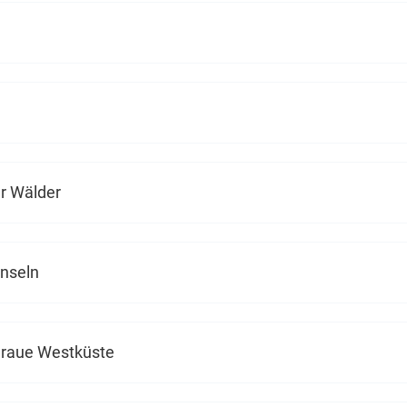
er Wälder
inseln
e raue Westküste