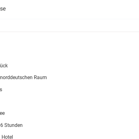
ise
rück
m norddeutschen Raum
s
ee
s 6 Stunden
 Hotel