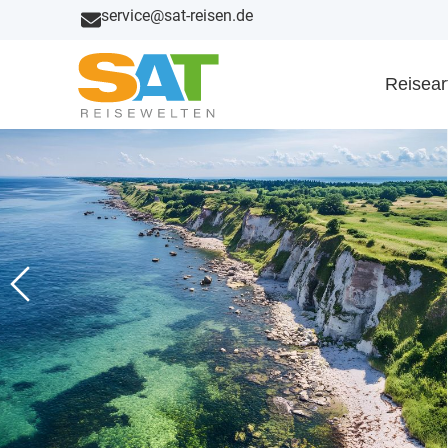
service@sat-reisen.de
Reisear