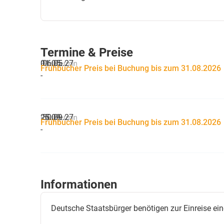
Termine & Preise
01.05.
06.05.27
Reisetermin
Frühbucher Preis bei Buchung bis zum 31.08.2026
-
25.09.
30.09.27
Reisetermin
Frühbucher Preis bei Buchung bis zum 31.08.2026
-
Informationen
Deutsche Staatsbürger benötigen zur Einreise ei