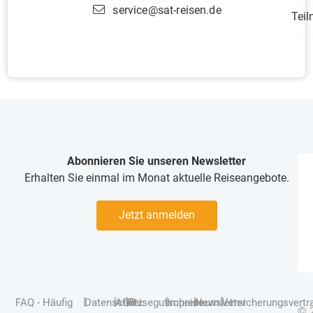
service@sat-reisen.de
Tei
Abonnieren Sie unseren Newsletter
Erhalten Sie einmal im Monat aktuelle Reiseangebote.
Jetzt anmelden
|
|
|
|
|
|
FAQ - Häufig
Datenschutz
AGB
Reisegutscheine
Impressum
Newsletter
Versicherungsvertr
© 