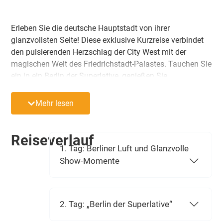
Erleben Sie die deutsche Hauptstadt von ihrer
glanzvollsten Seite! Diese exklusive Kurzreise verbindet
den pulsierenden Herzschlag der City West mit der
magischen Welt des Friedrichstadt-Palastes. Tauchen Sie
ein in ein Berlin der Superlative, genießen Sie
erstklassigen Komfort im 4-Sterne- Hotel direkt am
Ku’damm und lassen Sie sich von der neuen Grand Show
Mehr lesen
„BLINDED by DELIGHT“ in eine Welt voller Träume und
Emotionen entführen.
Reiseverlauf
1. Tag: Berliner Luft und Glanzvolle
Show-Momente
2. Tag: „Berlin der Superlative“