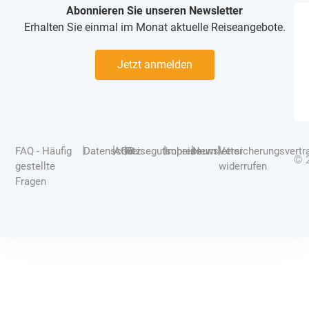
Abonnieren Sie unseren Newsletter
Erhalten Sie einmal im Monat aktuelle Reiseangebote.
Jetzt anmelden
|
|
|
|
|
|
FAQ - Häufig
Datenschutz
AGB
Reisegutscheine
Impressum
Newsletter
Versicherungsvertr
© 
gestellte
widerrufen
Fragen