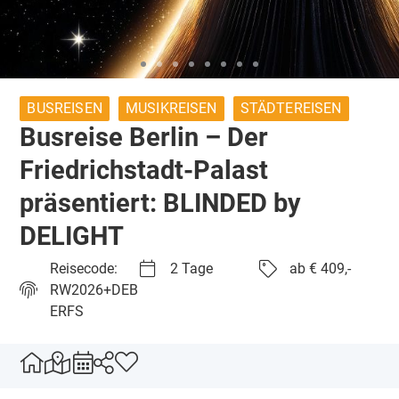
BUSREISEN
MUSIKREISEN
STÄDTEREISEN
Busreise Berlin – Der
Friedrichstadt-Palast
präsentiert: BLINDED by
DELIGHT
Reisecode:
2 Tage
ab € 409,-
RW2026+DEB
ERFS