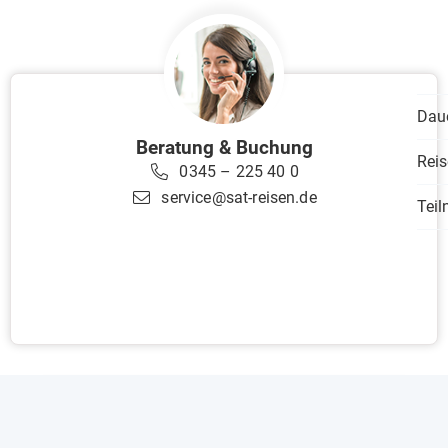
Dau
Beratung & Buchung
Reis
0345 – 225 40 0
service@sat-reisen.de
Tei