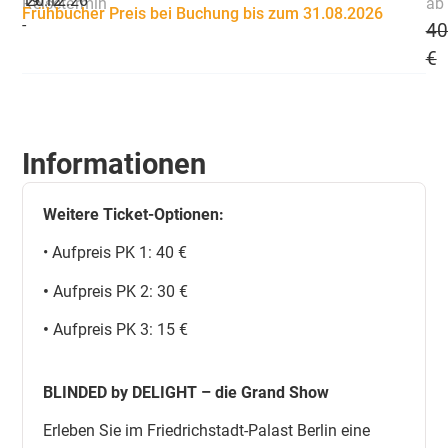
19.12.
20.12.26
Reisetermin
ab 
Frühbucher Preis bei Buchung bis zum 31.08.2026
-
40
€
Informationen
Weitere Ticket-Optionen:
• Aufpreis PK 1: 40 €
•
Aufpreis PK 2: 30 €
•
Aufpreis PK 3: 15 €
BLINDED by DELIGHT – die Grand Show
Erleben Sie im Friedrichstadt-Palast Berlin eine