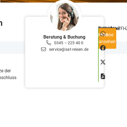
n
ab
Reisecode
RW2026+TF
Teilnehmer
Preis
Dauer
1
Merken
Preise
€
Tage
Beratung & Buchung
ansehen
105
0345 – 225 40 0
service@sat-reisen.de
ze der
nschluss