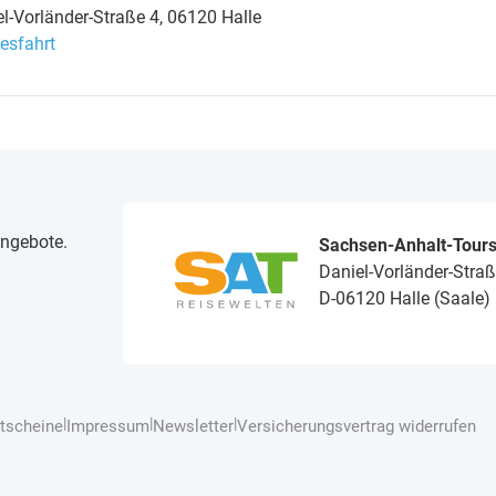
-Vorländer-Straße 4, 06120 Halle
esfahrt
angebote.
Sachsen-Anhalt-Tour
Daniel-Vorländer-Straß
D-06120 Halle (Saale)
|
|
|
tscheine
Impressum
Newsletter
Versicherungsvertrag widerrufen
Tage
ab
1
105 €