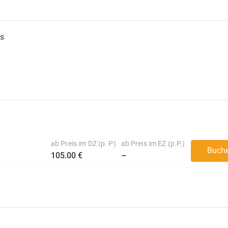
s
ab Preis im DZ (p. P)
ab Preis im EZ (p.P.)
Buch
105.00 €
–