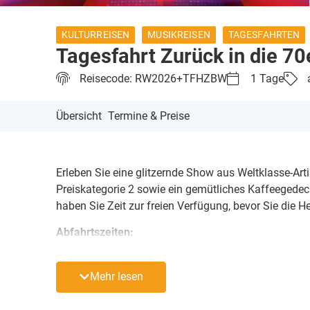
KULTURREISEN
MUSIKREISEN
TAGESFAHRTEN
Tagesfahrt Zurück in die 70
Reisecode: RW2026+TFHZBW
1 Tage
Übersicht
Termine & Preise
Erleben Sie eine glitzernde Show aus Weltklasse-Arti
Preiskategorie 2 sowie ein gemütliches Kaffeegedec
haben Sie Zeit zur freien Verfügung, bevor Sie die H
Abfahrtszeiten:
• Merseburg, Bahnhof: 08:30 Uhr
Mehr lesen
• Halle-ZOB: 09:00 Uhr