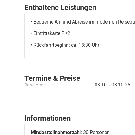
• A9 Autohof Aral Bitterfeld: 09:35 Uhr
Enthaltene Leistungen
• Dessau Busbahnhof: 10:05 Uhr
• Bequeme An- und Abreise im modernen Reisebu
• Eintrittskarte PK2
• Rückfahrtbeginn: ca. 18:30 Uhr
Termine & Preise
03.10. -
03.10.26
Reisetermin
Informationen
Mindestteilnehmerzahl
: 30 Personen