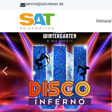
service@sat-reisen.de
Reisear