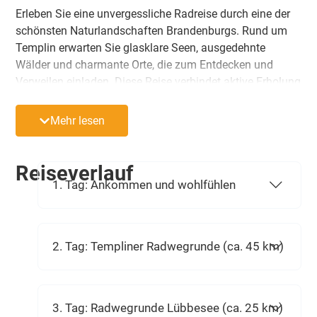
Erleben Sie eine unvergessliche Radreise durch eine der
schönsten Naturlandschaften Brandenburgs. Rund um
Templin erwarten Sie glasklare Seen, ausgedehnte
Wälder und charmante Orte, die zum Entdecken und
Verweilen einladen. Diese Reise verbindet aktive Erholung
mit kulturellen Höhepunkten und bietet ideale
Bedingungen für Genussradler.
Mehr lesen
Reiseverlauf
1. Tag: Ankommen und wohlfühlen
2. Tag: Templiner Radwegrunde (ca. 45 km)
3. Tag: Radwegrunde Lübbesee (ca. 25 km)