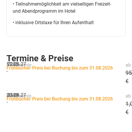
• Teilnahmemöglichkeit am vielseitigen Freizeit-
und Abendprogramm im Hotel
• inklusive Ortstaxe für Ihren Aufenthalt
Termine & Preise
17.05.
22.05.27
Reisetermin
ab 
Frühbucher Preis bei Buchung bis zum 31.08.2026
-
95
€
20.09.
25.09.27
Reisetermin
ab 
Frühbucher Preis bei Buchung bis zum 31.08.2026
-
1,
€