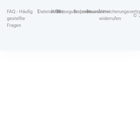
|
|
|
|
|
|
FAQ - Häufig
Datenschutz
AGB
Reisegutscheine
Impressum
Newsletter
Versicherungsvertr
© 
gestellte
widerrufen
Fragen