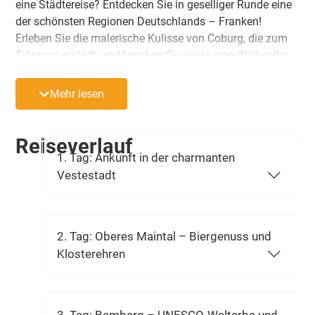
eine Städtereise? Entdecken Sie in geselliger Runde eine
der schönsten Regionen Deutschlands – Franken!
Erleben Sie die malerische Kulisse von Coburg, die zum
Träumen einlädt, und tauchen Sie ein in eine Welt voller
Geschichte, Kultur und Genuss. Diese Reise ist perfekt,
um gemeinsam unvergessliche Momente zu teilen. Wer
Mehr lesen
weiß? Vielleicht finden Sie in dieser elysischen Stadt
nicht nur ein Reisemärchen, sondern auch eine
wunderbare neue Verbindung.
Reiseverlauf
1. Tag: Ankunft in der charmanten
Vestestadt
2. Tag: Oberes Maintal – Biergenuss und
Klosterehren