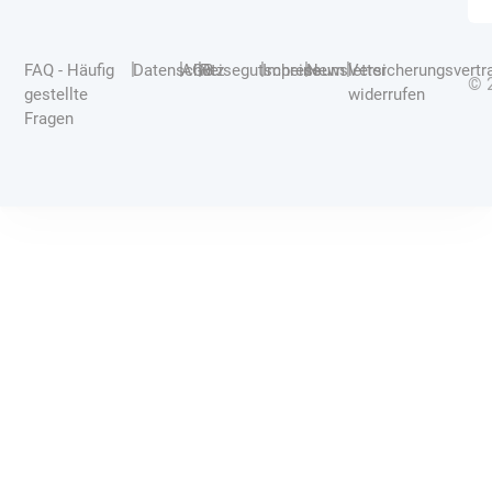
|
|
|
|
|
|
FAQ - Häufig
Datenschutz
AGB
Reisegutscheine
Impressum
Newsletter
Versicherungsvertr
© 
gestellte
widerrufen
Fragen