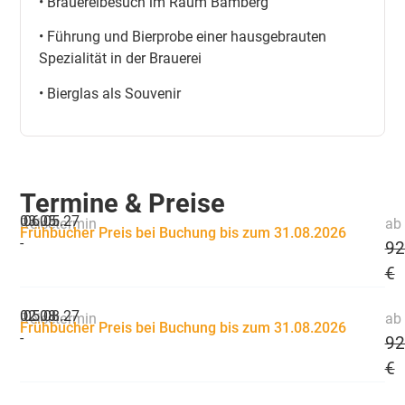
• Brauereibesuch im Raum Bamberg
• Führung und Bierprobe einer hausgebrauten
Spezialität in der Brauerei
• Bierglas als Souvenir
Termine & Preise
03.05.
06.05.27
Reisetermin
ab 
Frühbucher Preis bei Buchung bis zum 31.08.2026
-
92
€
02.08.
05.08.27
Reisetermin
ab 
Frühbucher Preis bei Buchung bis zum 31.08.2026
-
92
€