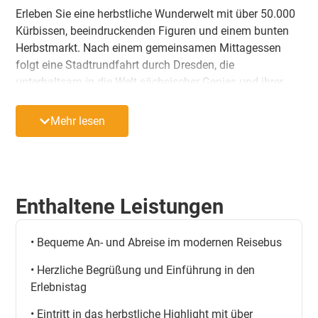
Erleben Sie eine herbstliche Wunderwelt mit über 50.000
Kürbissen, beeindruckenden Figuren und einem bunten
Herbstmarkt. Nach einem gemeinsamen Mittagessen
folgt eine Stadtrundfahrt durch Dresden, die
unterhaltsam in die Welt sächsischer Genies und ihrer
Erfindungen entführt.
Mehr lesen
Abfahrtszeiten:
• Merseburg: 07:00 Uhr
• Halle-Beesen: 07:20 Uhr
Enthaltene Leistungen
• Halle-ZOB: 07:40 Uhr
• Bequeme An- und Abreise im modernen Reisebus
• Herzliche Begrüßung und Einführung in den
Erlebnistag
• Eintritt in das herbstliche Highlight mit über