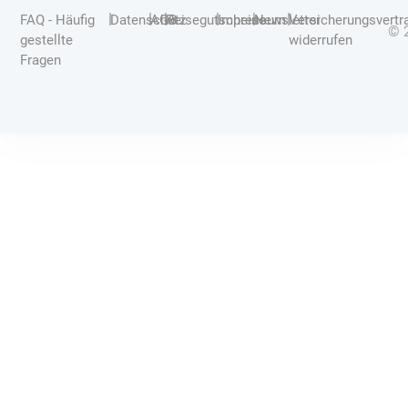
|
|
|
|
|
|
FAQ - Häufig
Datenschutz
AGB
Reisegutscheine
Impressum
Newsletter
Versicherungsvertr
© 
gestellte
widerrufen
Fragen