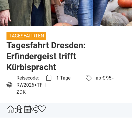
TAGESFAHRTEN
Tagesfahrt Dresden:
Erfindergeist trifft
Kürbispracht
Reisecode:
1 Tage
ab € 95,-
RW2026+TFH
ZDK