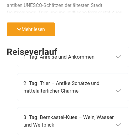
antiken UNESCO-Schätzen der ältesten Stadt
Deutschlands, Trier, und ins idyllische Bernkastel-Kues
inklusive Schifffahrt, Weinverkostung und
Panoramablick. Ein Ausflug ins Großherzogtum
Mehr lesen
Luxemburg mit seinem „schönsten Balkon Europas“
macht den Urlaub perfekt.
Reiseverlauf
1. Tag: Anreise und Ankommen
2. Tag: Trier – Antike Schätze und
mittelalterlicher Charme
3. Tag: Bernkastel-Kues – Wein, Wasser
und Weitblick