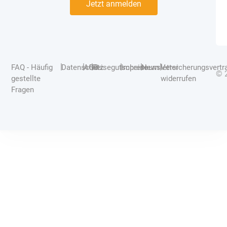
Jetzt anmelden
|
|
|
|
|
|
FAQ - Häufig
Datenschutz
AGB
Reisegutscheine
Impressum
Newsletter
Versicherungsvertr
© 
gestellte
widerrufen
Fragen