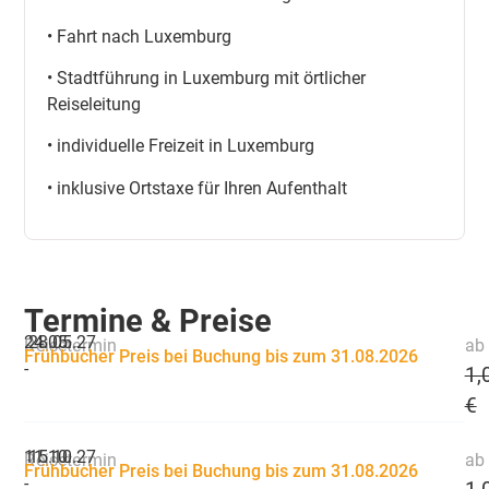
• Fahrt nach Luxemburg
• Stadtführung in Luxemburg mit örtlicher
Reiseleitung
• individuelle Freizeit in Luxemburg
• inklusive Ortstaxe für Ihren Aufenthalt
Termine & Preise
24.05.
28.05.27
Reisetermin
ab 
Frühbucher Preis bei Buchung bis zum 31.08.2026
-
1,
€
11.10.
15.10.27
Reisetermin
ab 
Frühbucher Preis bei Buchung bis zum 31.08.2026
-