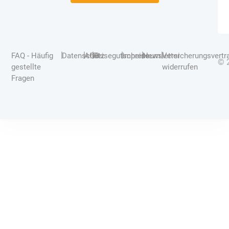
|
|
|
|
|
|
FAQ - Häufig
Datenschutz
AGB
Reisegutscheine
Impressum
Newsletter
Versicherungsvertr
© 
gestellte
widerrufen
Fragen