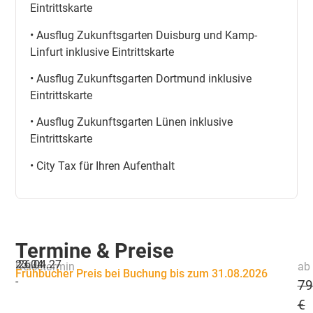
Eintrittskarte
• Ausflug Zukunftsgarten Duisburg und Kamp-
Linfurt inklusive Eintrittskarte
• Ausflug Zukunftsgarten Dortmund inklusive
Eintrittskarte
• Ausflug Zukunftsgarten Lünen inklusive
Eintrittskarte
• City Tax für Ihren Aufenthalt
Termine & Preise
23.04.
26.04.27
Reisetermin
ab 
Frühbucher Preis bei Buchung bis zum 31.08.2026
-
79
€