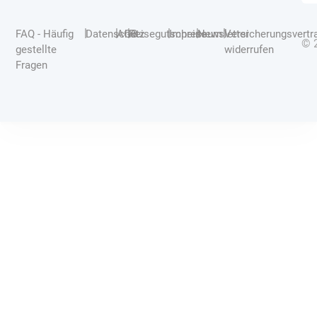
|
|
|
|
|
|
FAQ - Häufig
Datenschutz
AGB
Reisegutscheine
Impressum
Newsletter
Versicherungsvertr
© 
gestellte
widerrufen
Fragen