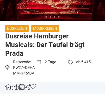
BUSREISEN
MUSIKREISEN
Busreise Hamburger
Musicals: Der Teufel trägt
Prada
Reisecode:
2 Tage
ab € 415,-
RW27+DEHA
MMHPRADA