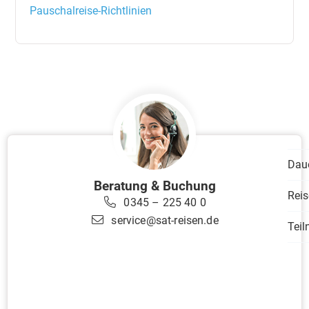
Pauschalreise-Richtlinien
Dau
Beratung & Buchung
Reis
0345 – 225 40 0
service@sat-reisen.de
Tei