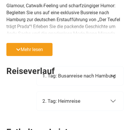
Glamour, Catwalk-Feeling und scharfzüngiger Humor:
Begleiten Sie uns auf eine exklusive Busreise nach
Hamburg zur deutschen Erstaufführung von „Der Teufel
trägt Prada“! Erleben Sie die packende Geschichte um
Andy Sachs und die gnadenlose Mode-Ikone Miranda
Priestly als atemberaubendes Musical-Highlight. Mit der
brillanten Musik von Weltstar Elton John und opulenten
Mehr lesen
Kostümen bringt diese Show das glitzernde Universum
der Haute Couture direkt in die Elbmetropole.
Reiseverlauf
1. Tag: Busanreise nach Hamburg
2. Tag: Heimreise