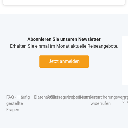
Abonnieren Sie unseren Newsletter
Erhalten Sie einmal im Monat aktuelle Reiseangebote.
Jetzt anmelden
|
|
|
|
|
|
FAQ - Häufig
Datenschutz
AGB
Reisegutscheine
Impressum
Newsletter
Versicherungsvertr
© 
gestellte
widerrufen
Fragen