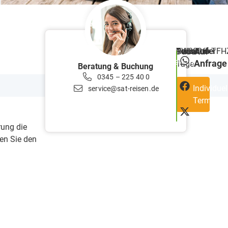
Auf
Reisecode
RW2026+TFH
Teilnehmer
Preis
Dauer
1
Merken
Anfrage
Tage
Beratung & Buchung
0345 – 225 40 0
Individuel
service@sat-reisen.de
Terminan
rung die
den Sie den