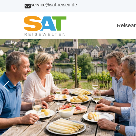
service@sat-reisen.de
Reisear