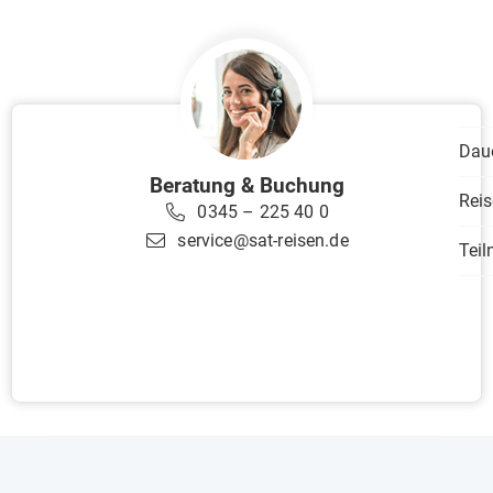
Dau
Beratung & Buchung
Reis
0345 – 225 40 0
service@sat-reisen.de
Tei