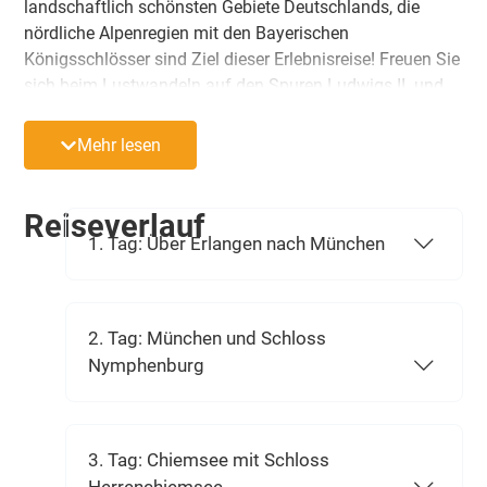
landschaftlich schönsten Gebiete Deutschlands, die
nördliche Alpenregien mit den Bayerischen
Königsschlösser sind Ziel dieser Erlebnisreise! Freuen Sie
sich beim Lustwandeln auf den Spuren Ludwigs II. und
erleben Glanz und Gloria einer vergangenen Epoche in
einer traumhaften Landschaft.
Mehr lesen
Reiseverlauf
1. Tag: Über Erlangen nach München
2. Tag: München und Schloss
Nymphenburg
3. Tag: Chiemsee mit Schloss