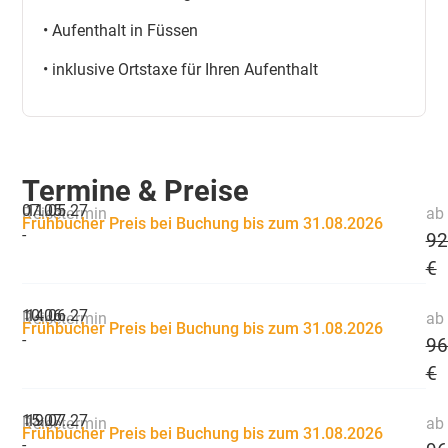
• Aufenthalt in Füssen
• inklusive Ortstaxe für Ihren Aufenthalt
Termine & Preise
07.05.
11.05.27
Reisetermin
ab 
Frühbucher Preis bei Buchung bis zum 31.08.2026
-
92
€
10.06.
14.06.27
Reisetermin
ab 
Frühbucher Preis bei Buchung bis zum 31.08.2026
-
96
€
15.07.
19.07.27
Reisetermin
ab 
Frühbucher Preis bei Buchung bis zum 31.08.2026
-