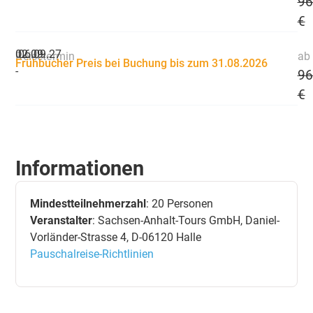
96
€
02.09.
06.09.27
Reisetermin
ab 
Frühbucher Preis bei Buchung bis zum 31.08.2026
-
96
€
Informationen
Mindestteilnehmerzahl
: 20 Personen
Veranstalter
: Sachsen-Anhalt-Tours GmbH, Daniel-
Vorländer-Strasse 4, D-06120 Halle
Pauschalreise-Richtlinien