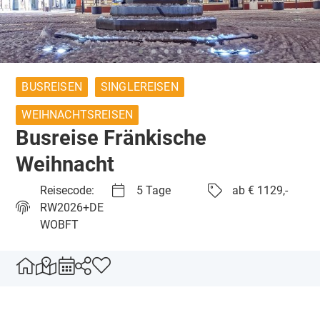
BUSREISEN
SINGLEREISEN
WEIHNACHTSREISEN
Busreise Fränkische
Weihnacht
Reisecode:
5 Tage
ab € 1129,-
RW2026+DE
WOBFT