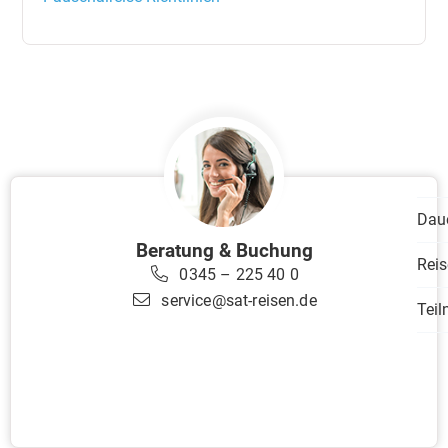
Dau
Beratung & Buchung
Reis
0345 – 225 40 0
service@sat-reisen.de
Tei