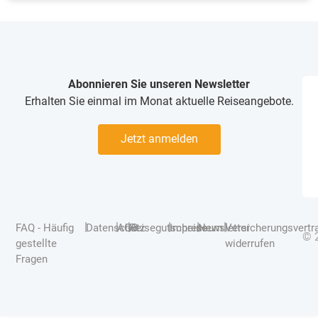
Abonnieren Sie unseren Newsletter
Erhalten Sie einmal im Monat aktuelle Reiseangebote.
Jetzt anmelden
|
|
|
|
|
|
FAQ - Häufig
Datenschutz
AGB
Reisegutscheine
Impressum
Newsletter
Versicherungsvertr
© 
gestellte
widerrufen
Fragen