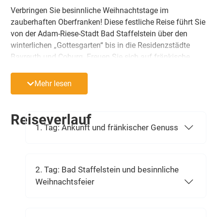
Verbringen Sie besinnliche Weihnachtstage im
zauberhaften Oberfranken! Diese festliche Reise führt Sie
von der Adam-Riese-Stadt Bad Staffelstein über den
winterlichen „Gottesgarten“ bis in die Residenzstädte
Bayreuth und Coburg. Freuen Sie sich auf fränkische
Kulinarik, eine stimmungsvolle Weihnachtsfeier mit
Feuerzangenbowle, eine romantische Fackelwanderung
Mehr lesen
und lebendige Geschichte.
Reiseverlauf
1. Tag: Ankunft und fränkischer Genuss
2. Tag: Bad Staffelstein und besinnliche
Weihnachtsfeier