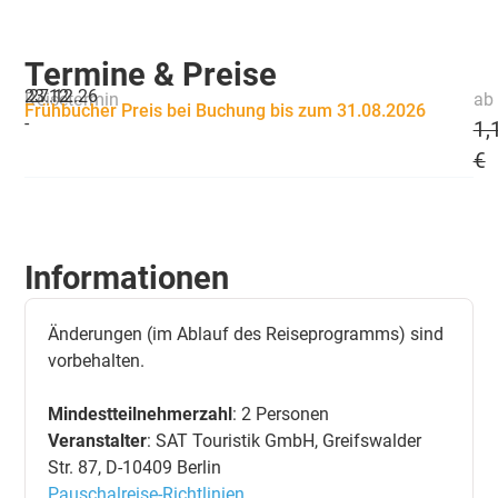
Termine & Preise
23.12.
27.12.26
Reisetermin
ab 
Frühbucher Preis bei Buchung bis zum 31.08.2026
-
1,
€
Informationen
Änderungen (im Ablauf des Reiseprogramms) sind
vorbehalten.
Mindestteilnehmerzahl
: 2 Personen
Veranstalter
: SAT Touristik GmbH, Greifswalder
Str. 87, D-10409 Berlin
Pauschalreise-Richtlinien