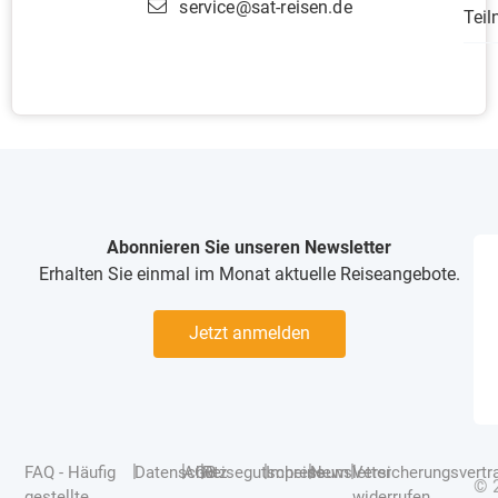
service@sat-reisen.de
Tei
Abonnieren Sie unseren Newsletter
Erhalten Sie einmal im Monat aktuelle Reiseangebote.
Jetzt anmelden
|
|
|
|
|
|
FAQ - Häufig
Datenschutz
AGB
Reisegutscheine
Impressum
Newsletter
Versicherungsvertr
© 
gestellte
widerrufen