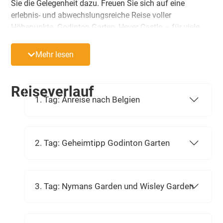
Sie die Gelegenheit dazu. Freuen Sie sich auf eine
erlebnis- und abwechslungsreiche Reise voller
Höhepunkte. Godinton Garten, Hever Castle – für viele
das Highlight der Reise, Nymans Garden, Great Dixter,
Sheffield Park, Sissinghurst und Wisley Garden sind die
Mehr lesen
Garanten für eine Gartenreise der Superlative.
Blütenpracht und Gartenkunst in Vollendung sind
Wegbegleiter dieser außergewöhnlichen Reise!
Reiseverlauf
1. Tag: Anreise nach Belgien
2. Tag: Geheimtipp Godinton Garten
3. Tag: Nymans Garden und Wisley Garden