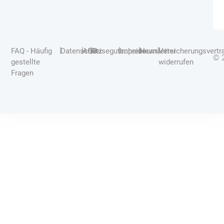
|
|
|
|
|
|
FAQ - Häufig
Datenschutz
AGB
Reisegutscheine
Impressum
Newsletter
Versicherungsvertr
© 
gestellte
widerrufen
Fragen