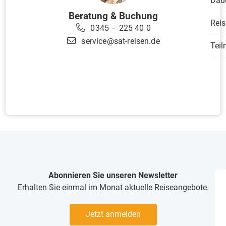
Dau
Beratung & Buchung
Reis
0345 – 225 40 0
service@sat-reisen.de
Tei
Abonnieren Sie unseren Newsletter
Erhalten Sie einmal im Monat aktuelle Reiseangebote.
Jetzt anmelden