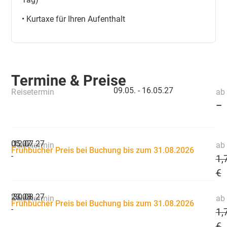
• Kurtaxe für Ihren Aufenthalt
Termine & Preise
09.05. -
16.05.27
Reisetermin
ab 
–
05.07.
12.07.27
Reisetermin
ab 
Frühbucher Preis bei Buchung bis zum 31.08.2026
-
1,
€
23.08.
30.08.27
Reisetermin
ab 
Frühbucher Preis bei Buchung bis zum 31.08.2026
-
1,
€