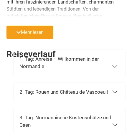
mit ihren faszinierenden Landschaften, charmanten
Städten und lebendigen Traditionen. Von der
mittelalterlichen Pracht Rouens über idyllische
Fachwerkdörfer bis hin zu eleganten Seebädern erleben
Sie eine vielfältige Region, die mit jeder Station neue
Mehr lesen
Highlights bietet. Genießen Sie genussvolle Momente bei
regionalen Spezialitäten, tauchen Sie ein in lebendige
Märkte und besuchen Sie historische Schlösser und
Reiseverlauf
Bauwerke, die Geschichten erzählen. Diese Reise
1. Tag: Anreise – Willkommen in der
verspricht nicht nur kulturelle Eindrücke, sondern auch
Normandie
entspanntes Beisammensein und kulinarische
Höhepunkte.
2. Tag: Rouen und Château de Vascoeuil
3. Tag: Normannische Küstenschätze und
Caen