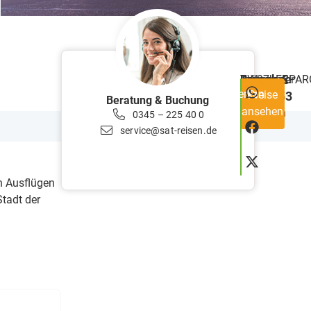
ab €
Reisecode
RW27+FRPAR
Teilnehmer
min.
Preis
Dauer
5
Merken
Preise
1153
20
Tage
Beratung & Buchung
ansehen
Personen
0345 – 225 40 0
service@sat-reisen.de
n Ausflügen
tadt der