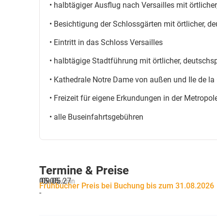
• halbtägiger Ausflug nach Versailles mit örtlich
• Besichtigung der Schlossgärten mit örtlicher, d
• Eintritt in das Schloss Versailles
• halbtägige Stadtführung mit örtlicher, deutschs
• Kathedrale Notre Dame von außen und Ile de la 
• Freizeit für eigene Erkundungen in der Metropol
• alle Buseinfahrtsgebühren
Termine & Preise
05.05.
09.05.27
Reisetermin
Frühbucher Preis bei Buchung bis zum 31.08.2026
-