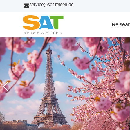
service@sat-reisen.de
Reisear