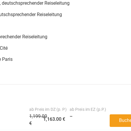
er, deutschsprechender Reiseleitung
eutschsprechender Reiseleitung
prechender Reiseleitung
Cité
e Paris
ab Preis im DZ (p. P)
ab Preis im EZ (p.P.)
1,199.00
–
1,163.00 €
Buch
€