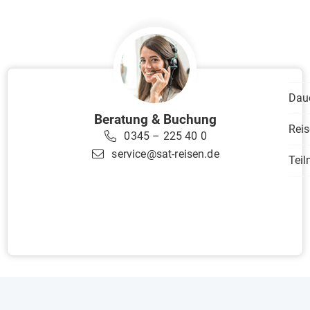
Dau
Beratung & Buchung
Reis
0345 – 225 40 0
service@sat-reisen.de
Tei