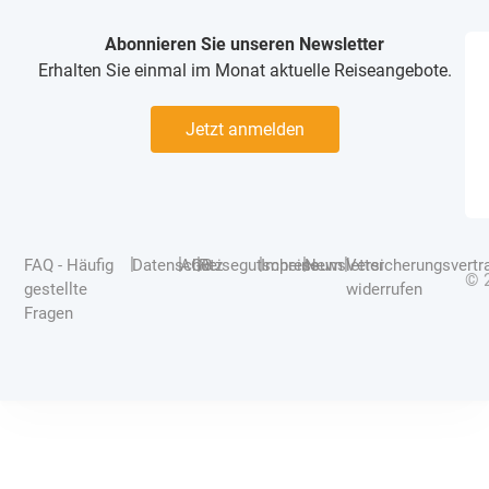
Abonnieren Sie unseren Newsletter
Erhalten Sie einmal im Monat aktuelle Reiseangebote.
Jetzt anmelden
|
|
|
|
|
|
FAQ - Häufig
Datenschutz
AGB
Reisegutscheine
Impressum
Newsletter
Versicherungsvertr
© 
gestellte
widerrufen
Fragen