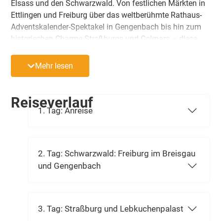
Elsass und den Schwarzwald. Von festlichen Märkten in
Ettlingen und Freiburg über das weltberühmte Rathaus-
Adventskalender-Spektakel in Gengenbach bis hin zum
historischen Charme Straßburgs und Colmars – diese
Tour vereint feinste Kulinarik, edle Weine und
Handwerkskunst vor einer traumhaften Fachwerkkulisse.
Mehr lesen
Ein Fest für alle Sinne!
Reiseverlauf
1. Tag: Anreise
2. Tag: Schwarzwald: Freiburg im Breisgau
und Gengenbach
3. Tag: Straßburg und Lebkuchenpalast