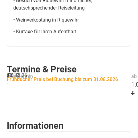
• Besuch von Riquewihr mit örtlicher,
deutschsprechender Reiseleitung
• Weinverkostung in Riquewihr
• Kurtaxe für Ihren Aufenthalt
Termine & Preise
02.12.
06.12.26
Reisetermin
ab 
Frühbucher Preis bei Buchung bis zum 31.08.2026
-
1,
€
Informationen