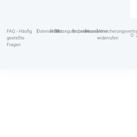
|
|
|
|
|
|
FAQ - Häufig
Datenschutz
AGB
Reisegutscheine
Impressum
Newsletter
Versicherungsvertr
© 
gestellte
widerrufen
Fragen