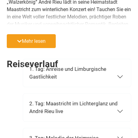
„Walzerkönig“ André Rieu lädt in seine Heimatstadt
Maastricht zum winterlichen Konzert ein! Tauchen Sie ein
in eine Welt voller festlicher Melodien, prächtiger Roben
der Musiker und vorweihnachtlicher Romantik. Begleiten
Sie uns auf eine Reise in eine der ältesten und
charmantesten Städte der Niederlande und lassen Sie
Mehr lesen
sich vom Johann-Strauß-Orchester verzaubern.
Reiseverlauf
1. Tag: Anreise und Limburgische
Gastlichkeit
2. Tag: Maastricht im Lichterglanz und
André Rieu live