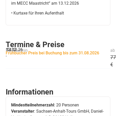
im MECC Maastricht“ am 13.12.2026
• Kurtaxe für Ihren Aufenthalt
Termine & Preise
12.12.
14.12.26
Reisetermin
ab 
Frühbucher Preis bei Buchung bis zum 31.08.2026
-
77
€
Informationen
Mindestteilnehmerzahl
: 20 Personen
Veranstalter
: Sachsen-Anhalt-Tours GmbH, Daniel-