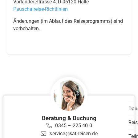
Vorländer-Strasse 4, D-06120 Halle
Pauschalreise-Richtlinien
Änderungen (im Ablauf des Reiseprogramms) sind
vorbehalten.
Dau
Beratung & Buchung
Reis
0345 – 225 40 0
service@sat-reisen.de
Tei