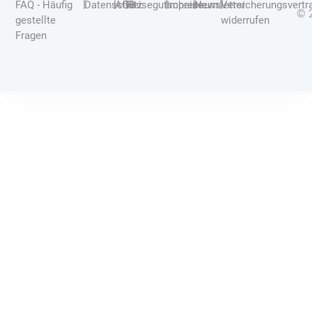
|
|
|
|
|
|
FAQ - Häufig
Datenschutz
AGB
Reisegutscheine
Impressum
Newsletter
Versicherungsvertr
© 
gestellte
widerrufen
Fragen