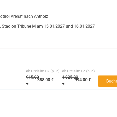
dtirol Arena“ nach Antholz
latz, Stadion Tribüne M am 15.01.2027 und 16.01.2027
ab Preis im DZ (p. P)
ab Preis im EZ (p.P.)
915.00
1,025.00
888.00 €
994.00 €
Buch
€
€