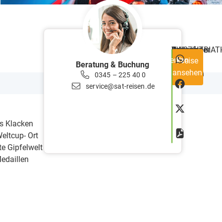
ab
Reisecode
RW27+ITBIAT
Teilnehmer
min.
Preis
Dauer
4
Merken
Preise
€
20
Tage
Beratung & Buchung
ansehen
888
Personen
0345 – 225 40 0
service@sat-reisen.de
as Klacken
Weltcup- Ort
te Gipfelwelt
Medaillen