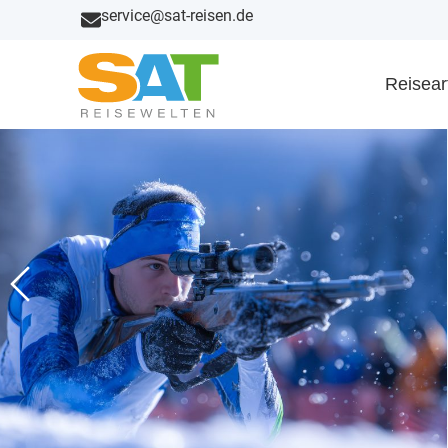
service@sat-reisen.de
Reisear