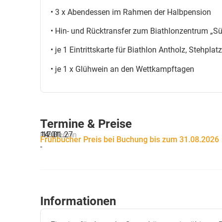
• 3 x Abendessen im Rahmen der Halbpension
• Hin- und Rücktransfer zum Biathlonzentrum „Sü
• je 1 Eintrittskarte für Biathlon Antholz, Stehp
• je 1 x Glühwein an den Wettkampftagen
Termine & Preise
14.01.
17.01.27
Reisetermin
Frühbucher Preis bei Buchung bis zum 31.08.2026
-
Informationen