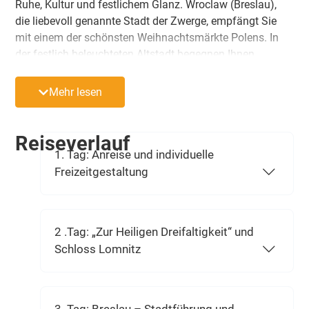
Ruhe, Kultur und festlichem Glanz. Wroclaw (Breslau),
die liebevoll genannte Stadt der Zwerge, empfängt Sie
mit einem der schönsten Weihnachtsmärkte Polens. In
der festlich beleuchteten Altstadt begegnen Ihnen
zahlreiche bronzene Zwerge – zur Adventszeit sogar der
Geschenkezwerg „Prezentus“. Ein feierliches
Mehr lesen
Orgelkonzert in der Friedenskirche von Schweidnitz
(UNESCO-Weltkulturerbe), eine Stadtführung in Bunzlau
mit örtlicher Reiseleitung, ausgewählte Ausflüge sowie
Reiseverlauf
ein komfortables, zentral gelegenes Hotel machen diese
1. Tag: Anreise und individuelle
Reise zu einem besonderen Erlebnis der
Freizeitgestaltung
Vorweihnachtszeit – entspannt, genussvoll und bestens
organisiert.
2 .Tag: „Zur Heiligen Dreifaltigkeit“ und
Schloss Lomnitz