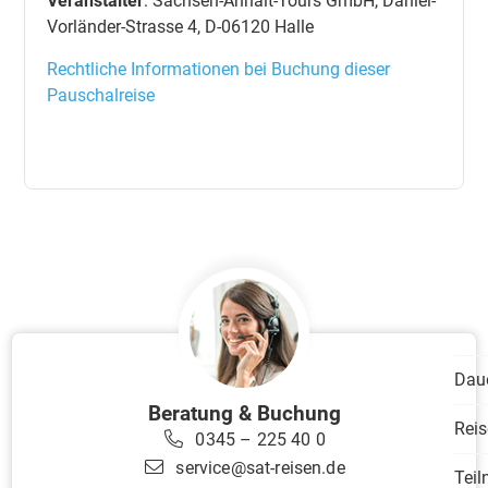
Veranstalter
: Sachsen-Anhalt-Tours GmbH, Daniel-
Vorländer-Strasse 4, D-06120 Halle
Rechtliche Informationen bei Buchung dieser
Pauschalreise
Dau
Beratung & Buchung
Reis
0345 – 225 40 0
service@sat-reisen.de
Tei