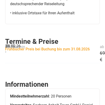
deutschsprechender Reiseleitung
• inklusive Ortstaxe für Ihren Aufenthalt
Termine & Preise
28.11.
01.12.26
Reisetermin
ab 
Frühbucher Preis bei Buchung bis zum 31.08.2026
-
69
€
Informationen
Mindestteilnehmerzahl
: 20 Personen