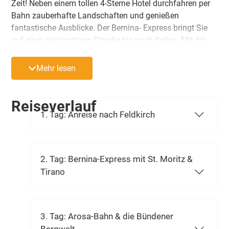
Zeit! Neben einem tollen 4-Sterne Hotel durchfahren per
Bahn zauberhafte Landschaften und genießen
fantastische Ausblicke. Der Bernina- Express bringt Sie
auf einer einzigartigen Strecke bis nach Italien. Mit der
Arosa-Bahn erkunden Sie die Bündener Bergwelt und im
Panoramawagen des Glacier-Express entdecken Sie mit
Mehr lesen
Rundumsicht nach allen Seiten die grandiose
Gletscherwelt der Schweizer Alpen. Die Vielfalt der
Eindrücke ist kaum mehr zu überbieten!
Reiseverlauf
1. Tag: Anreise nach Feldkirch
2. Tag: Bernina-Express mit St. Moritz &
Tirano
3. Tag: Arosa-Bahn & die Bündener