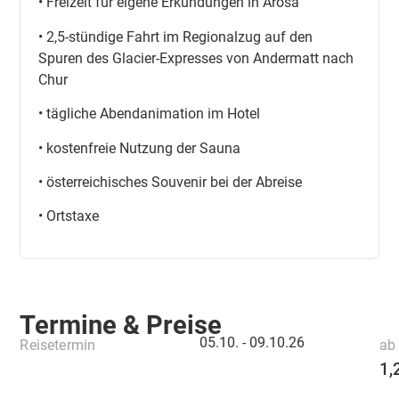
• Freizeit für eigene Erkundungen in Arosa
• 2,5-stündige Fahrt im Regionalzug auf den
Spuren des Glacier-Expresses von Andermatt nach
Chur
• tägliche Abendanimation im Hotel
• kostenfreie Nutzung der Sauna
• österreichisches Souvenir bei der Abreise
• Ortstaxe
Termine & Preise
05.10. -
09.10.26
Reisetermin
ab 
1,