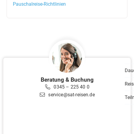
Pauschalreise-Richtlinien
Dau
Beratung & Buchung
Reis
0345 – 225 40 0
service@sat-reisen.de
Tei