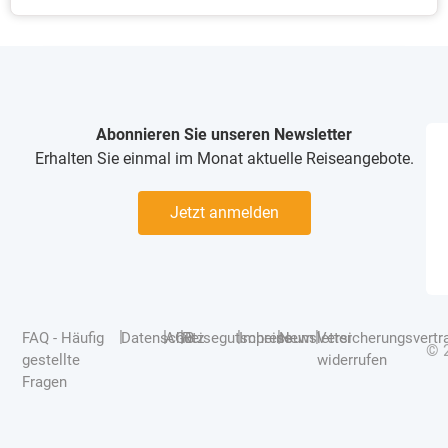
Abonnieren Sie unseren Newsletter
Erhalten Sie einmal im Monat aktuelle Reiseangebote.
Jetzt anmelden
|
|
|
|
|
|
FAQ - Häufig
Datenschutz
AGB
Reisegutscheine
Impressum
Newsletter
Versicherungsvertr
© 
gestellte
widerrufen
Fragen