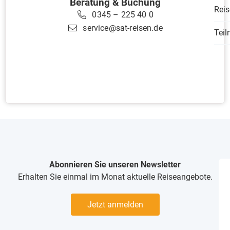
Beratung & Buchung
Reis
0345 – 225 40 0
service@sat-reisen.de
Tei
Abonnieren Sie unseren Newsletter
Erhalten Sie einmal im Monat aktuelle Reiseangebote.
Jetzt anmelden