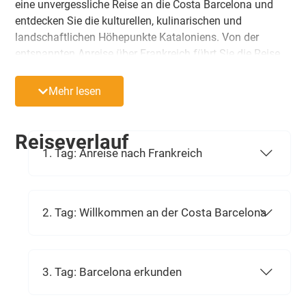
eine unvergessliche Reise an die Costa Barcelona und
entdecken Sie die kulturellen, kulinarischen und
landschaftlichen Höhepunkte Kataloniens. Von der
entspannten Anreise über Frankreich führt Sie die Reise
zu den faszinierenden Metropolen Barcelona, Figueres
und Girona, zu charmanten Küstenorten der Costa Brava
Mehr lesen
und zu beeindruckenden Landschaften wie dem
majestätischen Montserrat. Ob spannende Ausflüge,
malerische Küstenfahrten oder entspannte Stunden zur
Reiseverlauf
freien Verfügung – diese Reise verbindet unvergessliche
1. Tag: Anreise nach Frankreich
Erlebnisse mit Zeit zum Genießen und Entspannen.
2. Tag: Willkommen an der Costa Barcelona
3. Tag: Barcelona erkunden