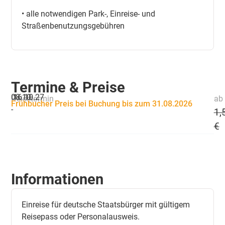
• alle notwendigen Park-, Einreise- und
Straßenbenutzungsgebühren
Termine & Preise
08.10.
16.10.27
Reisetermin
ab 
Frühbucher Preis bei Buchung bis zum 31.08.2026
-
1,
€
Informationen
Einreise für deutsche Staatsbürger mit gültigem
Reisepass oder Personalausweis.