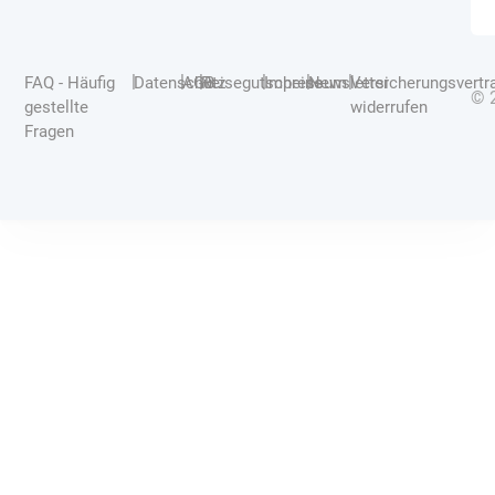
|
|
|
|
|
|
FAQ - Häufig
Datenschutz
AGB
Reisegutscheine
Impressum
Newsletter
Versicherungsvertr
© 
gestellte
widerrufen
Fragen