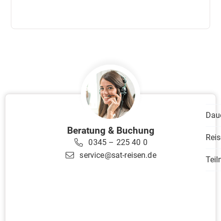
Dau
Beratung & Buchung
Reis
0345 – 225 40 0
service@sat-reisen.de
Tei