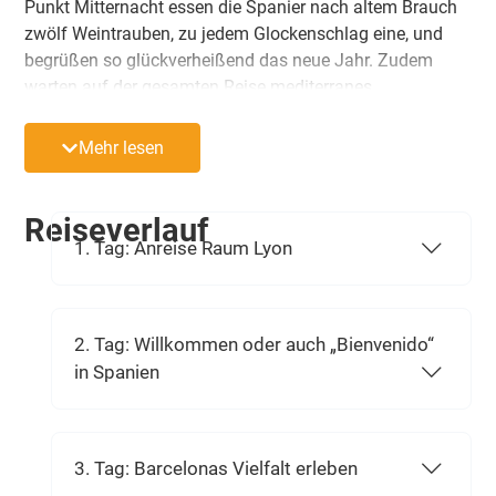
Punkt Mitternacht essen die Spanier nach altem Brauch
zwölf Weintrauben, zu jedem Glockenschlag eine, und
begrüßen so glückverheißend das neue Jahr. Zudem
warten auf der gesamten Reise mediterranes
Lebensgefühl, kulturelle Höhepunkte und festliche
Momente auf Sie. Entdecken Sie das pulsierende
Mehr lesen
Barcelona, die beeindruckende Bergwelt Montserrats, die
surrealistische Kunst Dalís und historische Städte voller
Charme.
Reiseverlauf
1. Tag: Anreise Raum Lyon
2. Tag: Willkommen oder auch „Bienvenido“
in Spanien
3. Tag: Barcelonas Vielfalt erleben