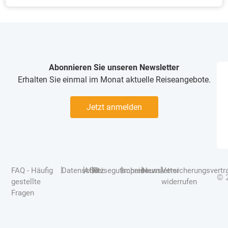
Abonnieren Sie unseren Newsletter
Erhalten Sie einmal im Monat aktuelle Reiseangebote.
Jetzt anmelden
|
|
|
|
|
|
FAQ - Häufig
Datenschutz
AGB
Reisegutscheine
Impressum
Newsletter
Versicherungsvertr
© 
gestellte
widerrufen
Fragen