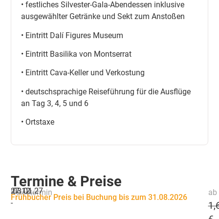
• festliches Silvester-Gala-Abendessen inklusive
ausgewählter Getränke und Sekt zum Anstoßen
• Eintritt Dalí Figures Museum
• Eintritt Basilika von Montserrat
• Eintritt Cava-Keller und Verkostung
• deutschsprachige Reiseführung für die Ausflüge
an Tag 3, 4, 5 und 6
• Ortstaxe
Termine & Preise
27.12.
03.01.27
Reisetermin
ab 
Frühbucher Preis bei Buchung bis zum 31.08.2026
-
1,