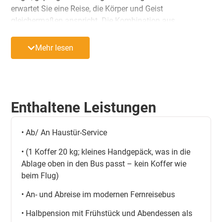
erwartet Sie eine Reise, die Körper und Geist
gleichermaßen anspricht. Die Kombination aus
bewährten Kuranwendungen, angenehmem Hotelkomfort
und entspannter Atmosphäre macht diesen Aufenthalt zu
Mehr lesen
einem rundum stimmigen Erlebnis.
Enthaltene Leistungen
• Ab/ An Haustür-Service
• (1 Koffer 20 kg; kleines Handgepäck, was in die
Ablage oben in den Bus passt – kein Koffer wie
beim Flug)
• An- und Abreise im modernen Fernreisebus
• Halbpension mit Frühstück und Abendessen als