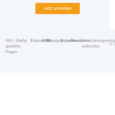
Jetzt anmelden
|
|
|
|
|
|
FAQ - Häufig
Datenschutz
AGB
Reisegutscheine
Impressum
Newsletter
Versicherungsvertr
© 
gestellte
widerrufen
Fragen