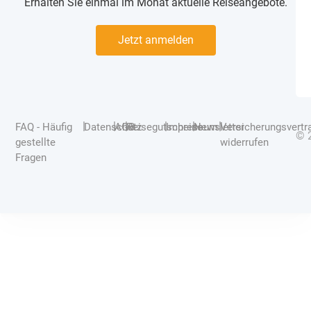
Erhalten Sie einmal im Monat aktuelle Reiseangebote.
Jetzt anmelden
|
|
|
|
|
|
FAQ - Häufig
Datenschutz
AGB
Reisegutscheine
Impressum
Newsletter
Versicherungsvertr
© 
gestellte
widerrufen
Fragen