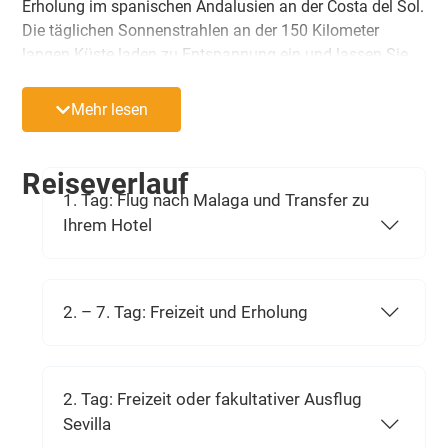
Erholung im spanischen Andalusien an der Costa del Sol.
Die täglichen Sonnenstrahlen an der 150 Kilometer
langen Küste laden zu Entspannung ein und lassen Sie
die Hektik des Alltags vergessen. Für Abwechslung sorgt
die raue Natur des Hinterlandes und die reiche Kultur der
Mehr lesen
andalusischen Städte und eein tolles Ausflugsprogramm.
Reiseverlauf
1. Tag: Flug nach Malaga und Transfer zu
Ihrem Hotel
2. – 7. Tag: Freizeit und Erholung
2. Tag: Freizeit oder fakultativer Ausflug
Sevilla