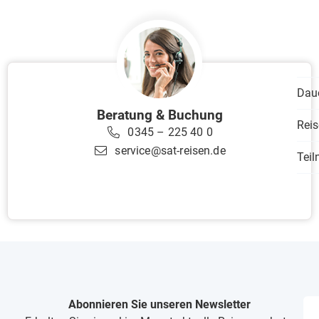
Dau
Beratung & Buchung
Reis
0345 – 225 40 0
service@sat-reisen.de
Tei
Abonnieren Sie unseren Newsletter