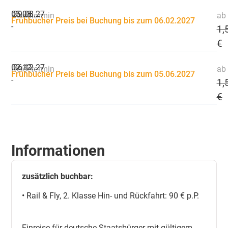
05.08.
09.08.27
Reisetermin
ab 
Frühbucher Preis bei Buchung bis zum 06.02.2027
-
1,
€
02.12.
06.12.27
Reisetermin
ab 
Frühbucher Preis bei Buchung bis zum 05.06.2027
-
1,
€
Informationen
zusätzlich buchbar:
• Rail & Fly, 2. Klasse Hin- und Rückfahrt: 90 € p.P.
Einreise für deutsche Staatsbürger mit gültigem