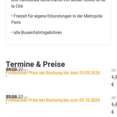
la Cité
• Freizeit für eigene Erkundungen in der Metropole
Paris
• alle Buseinfahrtsgebühren
Termine & Preise
04.03.
08.03.27
Reisetermin
ab 
Frühbucher Preis bei Buchung bis zum 05.09.2026
-
1,
€
01.04.
05.04.27
Reisetermin
ab 
Frühbucher Preis bei Buchung bis zum 03.10.2026
-
1,
€