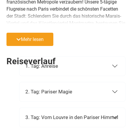
französischen Metropole verzaubern! Unsere 5-tägige
Flugreise nach Paris verbindet die schönsten Facetten
der Stadt: Schlendern Sie durch das historische Marais-
Viertel und das Künstlerviertel Montmartre, bestaunen Sie
die Kunstschätze im Louvre und wandeln Sie auf
königlichen Spuren im Prachtschloss Versailles.
Mehr lesen
Kulinarische Highlights wie ein exklusives Abendessen
auf dem Eiffelturm bei Nacht und eine romantische
Dinner-Kreuzfahrt auf der Seine runden Ihr Paris-
Reiseverlauf
Abenteuer ab.
1. Tag: Anreise
2. Tag: Pariser Magie
3. Tag: Vom Louvre in den Pariser Himmel