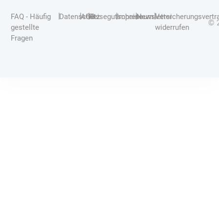
|
|
|
|
|
|
FAQ - Häufig
Datenschutz
AGB
Reisegutscheine
Impressum
Newsletter
Versicherungsvertr
© 
gestellte
widerrufen
Fragen