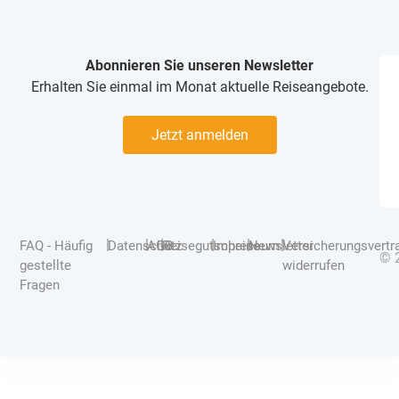
Abonnieren Sie unseren Newsletter
Erhalten Sie einmal im Monat aktuelle Reiseangebote.
Jetzt anmelden
|
|
|
|
|
|
FAQ - Häufig
Datenschutz
AGB
Reisegutscheine
Impressum
Newsletter
Versicherungsvertr
© 
gestellte
widerrufen
Fragen