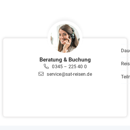
Dau
Beratung & Buchung
Reis
0345 – 225 40 0
service@sat-reisen.de
Tei