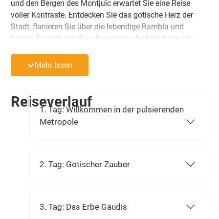
und den Bergen des Montjuïc erwartet Sie eine Reise
voller Kontraste. Entdecken Sie das gotische Herz der
Stadt, flanieren Sie über die lebendige Rambla und
lassen Sie sich von Gaudís genialer Architektur in eine
Märchenwelt entführen. Ob beim Besuch der Sagrada
Família oder beim Ausflug zum Kloster Montserrat –
Mehr lesen
erleben Sie katalanische Lebensfreude pur!
Reiseverlauf
1. Tag: Willkommen in der pulsierenden
Metropole
2. Tag: Gotischer Zauber
3. Tag: Das Erbe Gaudís