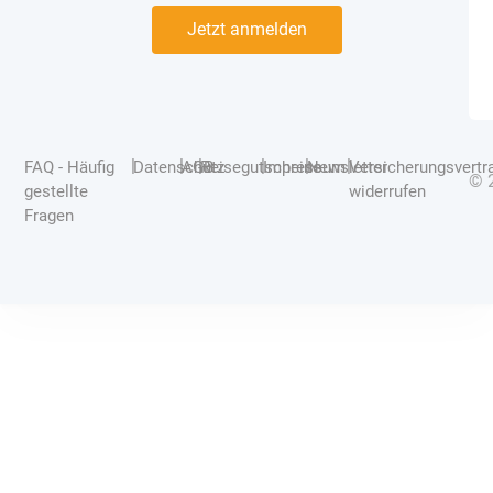
Jetzt anmelden
|
|
|
|
|
|
FAQ - Häufig
Datenschutz
AGB
Reisegutscheine
Impressum
Newsletter
Versicherungsvertr
© 
gestellte
widerrufen
Fragen