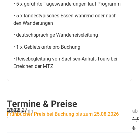
• 5 x geführte Tageswanderungen laut Programm
• 5 x landestypisches Essen während oder nach
den Wanderungen
• deutschsprachige Wanderreiseleitung
• 1 x Gebietskarte pro Buchung
• Reisebegleitung von Sachsen-Anhalt-Tours bei
Erreichen der MTZ
Termine & Preise
21.02.
28.02.27
Reisetermin
ab 
Frühbucher Preis bei Buchung bis zum 25.08.2026
-
1,
€