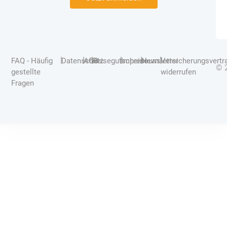
|
|
|
|
|
|
FAQ - Häufig
Datenschutz
AGB
Reisegutscheine
Impressum
Newsletter
Versicherungsvertr
© 
gestellte
widerrufen
Fragen