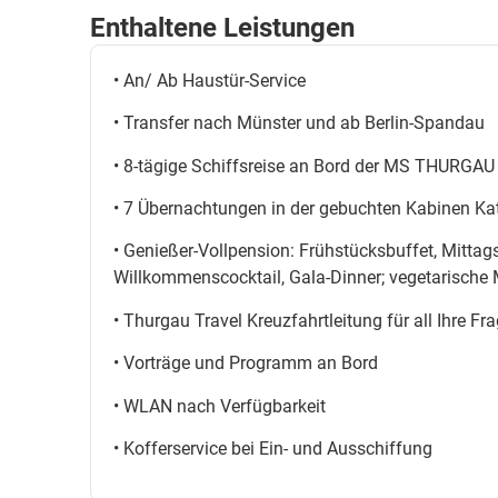
glitzernd im dunklen Wasser spiegeln. Eine Reise voll
Enthaltene Leistungen
Flusslandschaft mit dem Flair bedeutender Städte ve
• An/ Ab Haustür-Service
• Transfer nach Münster und ab Berlin-Spandau
• 8-tägige Schiffsreise an Bord der MS THURGA
• 7 Übernachtungen in der gebuchten Kabinen Ka
• Genießer-Vollpension: Frühstücksbuffet, Mitt
Willkommenscocktail, Gala-Dinner; vegetarische
• Thurgau Travel Kreuzfahrtleitung für all Ihre Fr
• Vorträge und Programm an Bord
• WLAN nach Verfügbarkeit
• Kofferservice bei Ein- und Ausschiffung