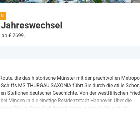
EN
r Jahreswechsel
ab € 2699,-
Route, die das historische Münster mit der prachtvollen Metropol
e-Schiffs MS THURGAU SAXONIA führt Sie durch die stille Schön
den Stationen deutscher Geschichte. Von der westfälischen Frie
bei Minden in die einstige Residenzstadt Hannover. Über die
ichen Sie die Domstadt Brandenburg, bevor die Reise in der
am ihren glanzvollen Höhepunkt findet. Hier begrüßen Sie das 
n, um schließlich im festlichen Berlin vor Anker zu gehen. Wäh
orbeizieht, werden Sie an Bord nach allen Regeln der Kunst kulina
anorama-Salon, wenn die Lichter der geschmückten Städte sich