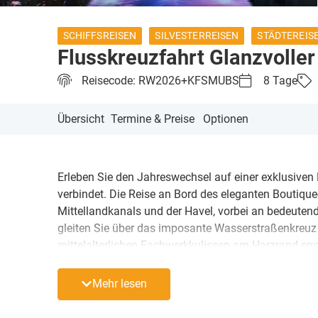
SCHIFFSREISEN
SILVESTERREISEN
STÄDTEREIS
Flusskreuzfahrt Glanzvolle
Reisecode: RW2026+KFSMUBS
8 Tage
Übersicht
Termine & Preise
Optionen
Erleben Sie den Jahreswechsel auf einer exklusiven 
verbindet. Die Reise an Bord des eleganten Boutiqu
Mittellandkanals und der Havel, vorbei an bedeuten
gleiten Sie über das imposante Wasserstraßenkreuz 
mittelalterlichen Fachwerkkulissen am Harzrand erre
geschichtsträchtigen Schlösserlandschaft von Potsd
vor der königlichen Kulisse preußischer Prachtbaute
Mehr lesen
die frostige Uferlandschaft in aller Ruhe an Ihnen v
verwöhnt. Genießen Sie die behagliche Wärme im P