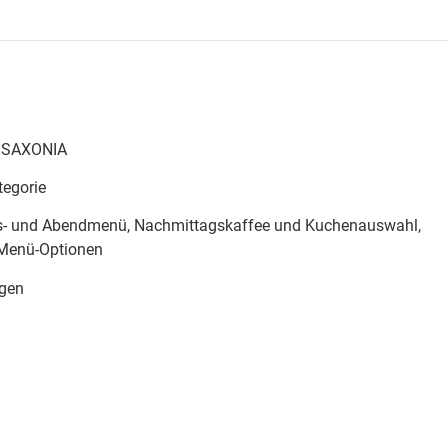
er Ruhe und kultureller Tiefe, die den Zauber der winterlichen
reint.
U SAXONIA
tegorie
ags- und Abendmenü, Nachmittagskaffee und Kuchenauswahl,
 Menü-Optionen
agen