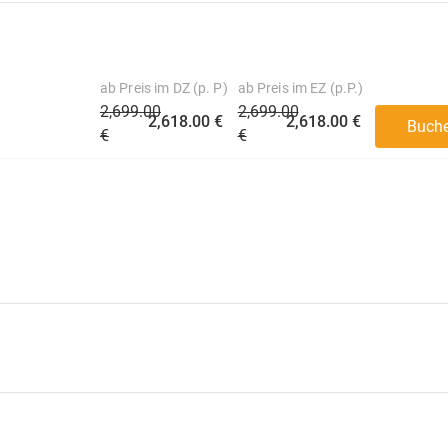
ab Preis im DZ (p. P)
ab Preis im EZ (p.P.)
2,699.00
2,699.00
2,618.00 €
2,618.00 €
Buch
€
€