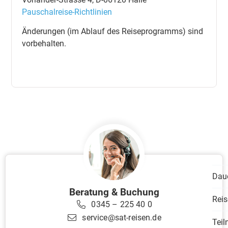
Pauschalreise-Richtlinien
Änderungen (im Ablauf des Reiseprogramms) sind
vorbehalten.
Dau
Beratung & Buchung
Reis
0345 – 225 40 0
service@sat-reisen.de
Tei