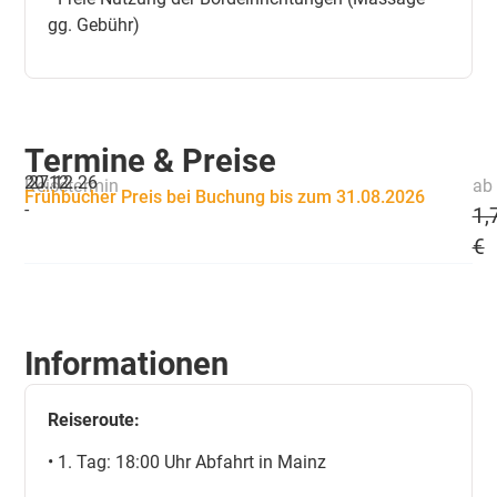
gg. Gebühr)
Termine & Preise
20.12.
27.12.26
Reisetermin
ab 
Frühbucher Preis bei Buchung bis zum 31.08.2026
-
1,
€
Informationen
Reiseroute:
• 1. Tag: 18:00 Uhr Abfahrt in Mainz