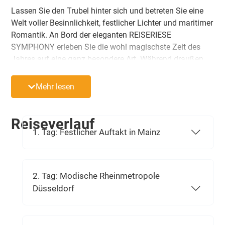
Lassen Sie den Trubel hinter sich und betreten Sie eine
Welt voller Besinnlichkeit, festlicher Lichter und maritimer
Romantik. An Bord der eleganten REISERIESE
SYMPHONY erleben Sie die wohl magischste Zeit des
Jahres auf eine ganz besondere Art. Während draußen
winterliche Flusslandschaften, geschichtsträchtige
Hansestädte und die prachtvoll beleuchteten Metropolen
Mehr lesen
von Holland und Belgien sanft an Ihnen vorbeiziehen,
genießen Sie an Bord erstklassigen Komfort und
feierliche Gastlichkeit. Entdecken Sie den
Reiseverlauf
weihnachtlichen Zauber entlang des Rheins, schlendern
1. Tag: Festlicher Auftakt in Mainz
Sie durch romantische Gassen und lassen Sie sich von
der festlichen Atmosphäre an Bord und an Land
verzaubern.
2. Tag: Modische Rheinmetropole
Düsseldorf