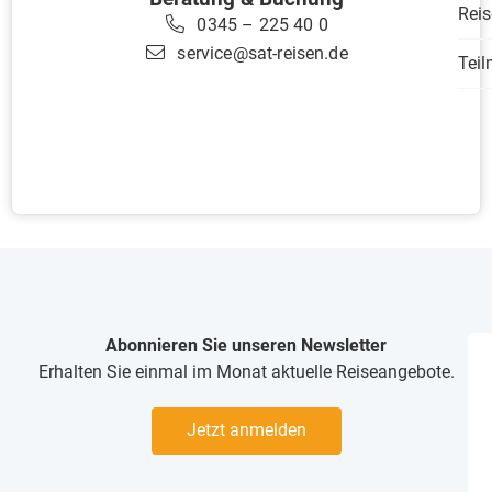
Reis
0345 – 225 40 0
service@sat-reisen.de
Tei
Abonnieren Sie unseren Newsletter
Erhalten Sie einmal im Monat aktuelle Reiseangebote.
Jetzt anmelden