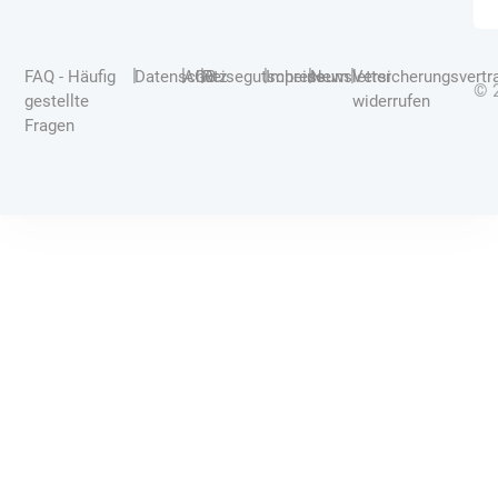
|
|
|
|
|
|
FAQ - Häufig
Datenschutz
AGB
Reisegutscheine
Impressum
Newsletter
Versicherungsvertr
© 
gestellte
widerrufen
Fragen