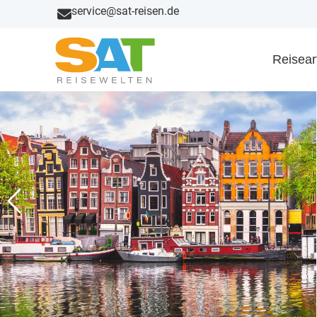
service@sat-reisen.de
Reisear