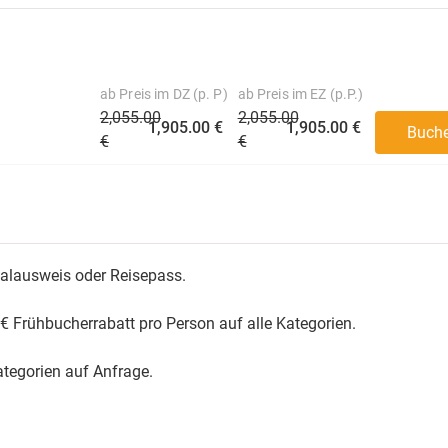
ab Preis im DZ (p. P)
ab Preis im EZ (p.P.)
2,055.00
2,055.00
1,905.00 €
1,905.00 €
Buch
€
€
nalausweis oder Reisepass.
€ Frühbucherrabatt pro Person auf alle Kategorien.
tegorien auf Anfrage.