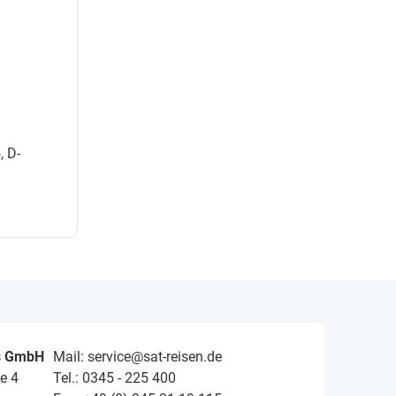
, D-
s GmbH
Mail: service@sat-reisen.de
e 4
Tel.: 0345 - 225 400