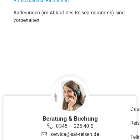
Pauschalreise-Richtlinien
Änderungen (im Ablauf des Reiseprogramms) sind
vorbehalten.
Dau
Beratung & Buchung
Reis
0345 – 225 40 0
service@sat-reisen.de
Tei