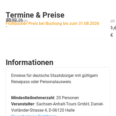
Termine & Preise
27.11.
03.12.26
Reisetermin
ab 
Frühbucher Preis bei Buchung bis zum 31.08.2026
-
1,
€
Informationen
Einreise für deutsche Staatsbürger mit gültigem
Reisepass oder Personalausweis.
Mindestteilnehmerzahl
: 20 Personen
Veranstalter
: Sachsen-Anhalt-Tours GmbH, Daniel-
Vorländer-Strasse 4, D-06120 Halle