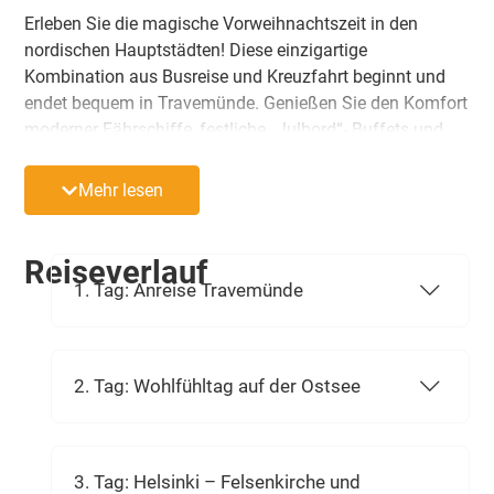
Erleben Sie die magische Vorweihnachtszeit in den
nordischen Hauptstädten! Diese einzigartige
Kombination aus Busreise und Kreuzfahrt beginnt und
endet bequem in Travemünde. Genießen Sie den Komfort
moderner Fährschiffe, festliche „Julbord“- Buffets und
den funkelnden Charme der traditionellen
Weihnachtsmärkte.
Mehr lesen
Reiseverlauf
1. Tag: Anreise Travemünde
2. Tag: Wohlfühltag auf der Ostsee
3. Tag: Helsinki – Felsenkirche und