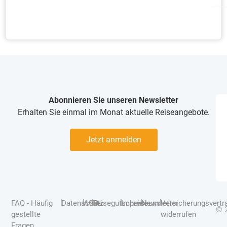
Abonnieren Sie unseren Newsletter
Erhalten Sie einmal im Monat aktuelle Reiseangebote.
Jetzt anmelden
|
|
|
|
|
|
FAQ - Häufig
Datenschutz
AGB
Reisegutscheine
Impressum
Newsletter
Versicherungsvertr
© 
gestellte
widerrufen
Fragen