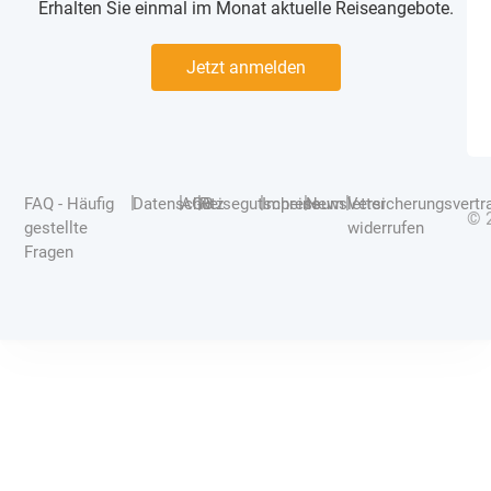
Erhalten Sie einmal im Monat aktuelle Reiseangebote.
Jetzt anmelden
|
|
|
|
|
|
FAQ - Häufig
Datenschutz
AGB
Reisegutscheine
Impressum
Newsletter
Versicherungsvertr
© 
gestellte
widerrufen
Fragen