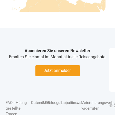
Abonnieren Sie unseren Newsletter
Erhalten Sie einmal im Monat aktuelle Reiseangebote.
Jetzt anmelden
|
|
|
|
|
|
FAQ - Häufig
Datenschutz
AGB
Reisegutscheine
Impressum
Newsletter
Versicherungsvertr
© 
gestellte
widerrufen
Fragen