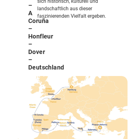
sich historisch, kulturell und
–
landschaftlich aus dieser
A
faszinierenden Vielfalt ergeben.
Coruña
–
Honfleur
–
Dover
–
Deutschland