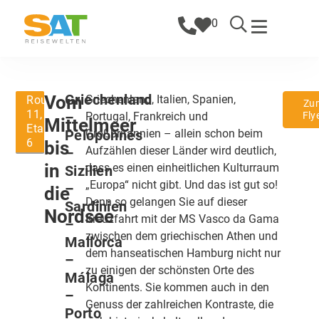
0
Griechenland
Vom
Griechenland, Italien, Spanien,
Route
Zu
11,
–
Portugal, Frankreich und
Fly
Mittelmeer
Etappe
Peloponnes
Großbritannien – allein schon beim
6
bis
Aufzählen dieser Länder wird deutlich,
–
in
dass es einen einheitlichen Kulturraum
Sizilien
„Europa“ nicht gibt. Und das ist gut so!
–
die
Denn so gelangen Sie auf dieser
Sardinien
Nordsee
Kreuzfahrt mit der MS Vasco da Gama
–
zwischen dem griechischen Athen und
Mallorca
dem hanseatischen Hamburg nicht nur
–
zu einigen der schönsten Orte des
Málaga
Kontinents. Sie kommen auch in den
–
Genuss der zahlreichen Kontraste, die
Porto