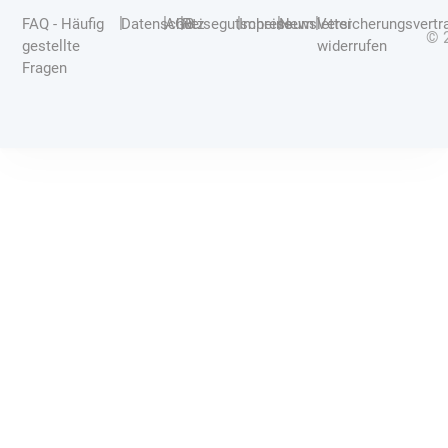
|
|
|
|
|
|
FAQ - Häufig
Datenschutz
AGB
Reisegutscheine
Impressum
Newsletter
Versicherungsvertr
© 
gestellte
widerrufen
Fragen