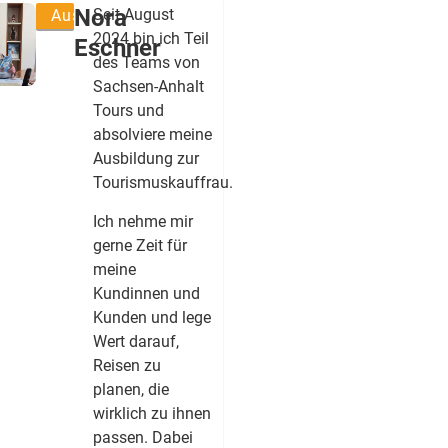
Nora
Seit August
Auszubildende
2024 bin ich Teil
Eschner
des Teams von
Sachsen-Anhalt
Tours und
absolviere meine
Ausbildung zur
Tourismuskauffrau.
Ich nehme mir
gerne Zeit für
meine
Kundinnen und
Kunden und lege
Wert darauf,
Reisen zu
planen, die
wirklich zu ihnen
passen. Dabei