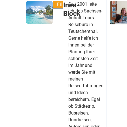
Ines
Seit 2001 leite
Filialleitung
ich das Sachsen-
Block
Anhalt-Tours
Reisebüro in
Teutschenthal.
Gerne helfe ich
Ihnen bei der
Planung Ihrer
schönsten Zeit
im Jahr und
werde Sie mit
meinen
Reiseerfahrungen
und Ideen
bereichern. Egal
ob Städtetrip,
Busreisen,
Rundreisen,
Autoreisen oder