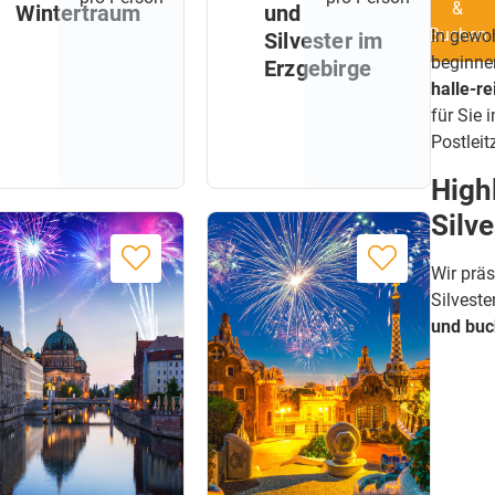
&
Wintertraum
und
Buchen
In gewo
Silvester im
beginne
Erzgebirge
halle-re
für Sie
Postleit
High
Silve
Wir präs
Silveste
und buc