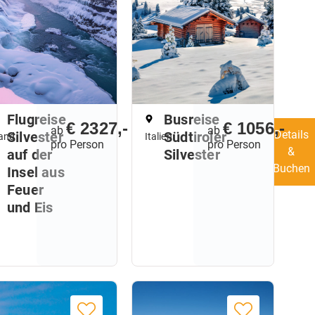
Flugreise
Busreise
€ 2327,-
€ 1056,-
ab
ab
Details
Silvester
Südtiroler
land
Italien
pro Person
pro Person
&
auf der
Silvester
Buchen
Insel aus
Feuer
und Eis