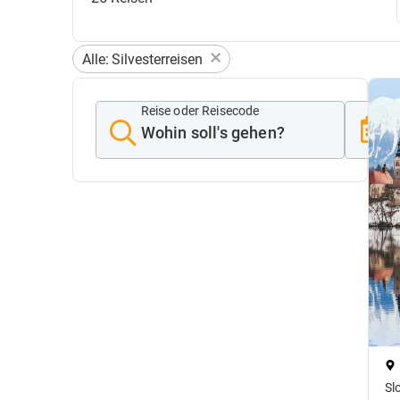
×
Alle
:
Silvesterreisen
Reise oder Reisecode
A
A
Sl