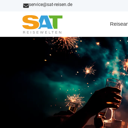
service@sat-reisen.de
Reisear