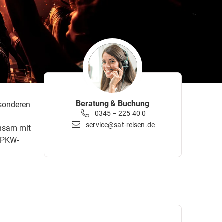
Beratung & Buchung
esonderen
0345 – 225 40 0
service@sat-reisen.de
insam mit
r PKW-