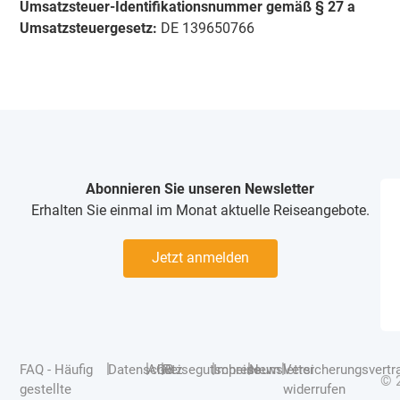
Umsatzsteuer-Identifikationsnummer gemäß § 27 a
Umsatzsteuergesetz:
DE 139650766
Abonnieren Sie unseren Newsletter
Erhalten Sie einmal im Monat aktuelle Reiseangebote.
Jetzt anmelden
|
|
|
|
|
|
FAQ - Häufig
Datenschutz
AGB
Reisegutscheine
Impressum
Newsletter
Versicherungsvertr
© 
gestellte
widerrufen