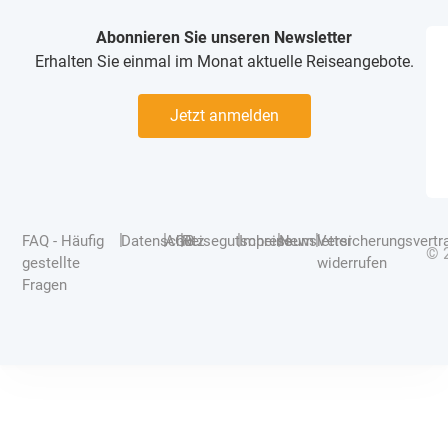
Abonnieren Sie unseren Newsletter
Erhalten Sie einmal im Monat aktuelle Reiseangebote.
Jetzt anmelden
|
|
|
|
|
|
FAQ - Häufig
Datenschutz
AGB
Reisegutscheine
Impressum
Newsletter
Versicherungsvertr
© 
gestellte
widerrufen
Fragen