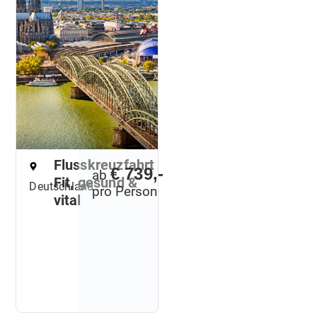
Flusskreuzfahrt
€ 739,-
ab
Fit, gesund &
Deutschland
pro Person
vital