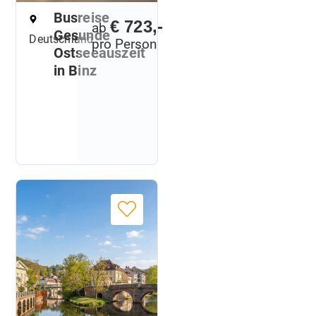
Busreise
€ 723,-
ab
Gesunde
Deutschland
pro Person
Ostseeauszeit
in Binz