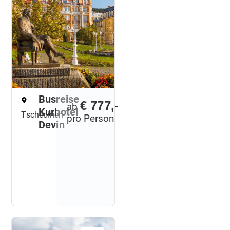
Busreise
€ 777,-
ab
Kurhotel
Tschechien
pro Person
Devin