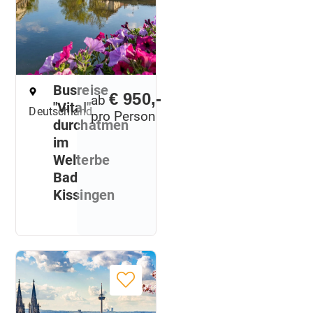
Busreise
€ 950,-
ab
"Vital"
Deutschland
pro Person
durchatmen
im
Welterbe
Bad
Kissingen