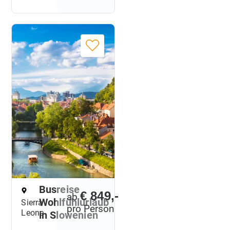
Busreise
€ 849,-
ab
Wohlfühlurlaub
Sierra
pro Person
Leone
in Slowenien