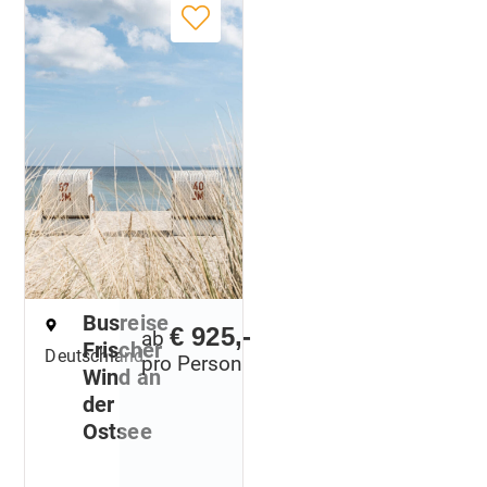
Busreise
€ 925,-
ab
Frischer
Deutschland
pro Person
Wind an
der
Ostsee