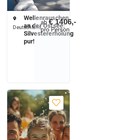
Wellenrauschen
€ 1406,-
ab
an der Ostsee:
Deutschland
pro Person
Silvestererholung
pur!