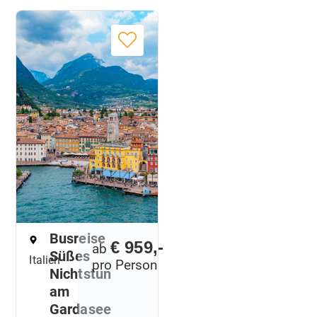
Busreise
€ 959,-
ab
Süßes
Italien
pro Person
Nichtstun
am
Gardasee