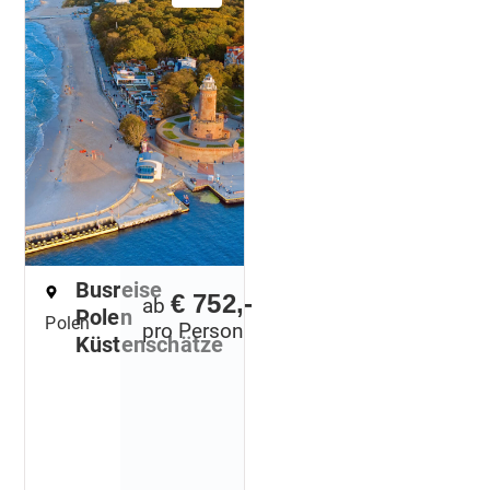
Busreise
€ 752,-
ab
Polen
Polen
pro Person
Küstenschätze