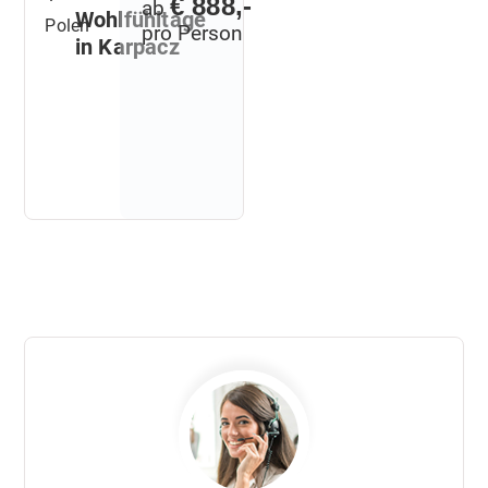
€ 888,-
ab
Wohlfühltage
Polen
pro Person
in Karpacz