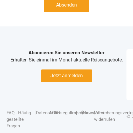
Absenden
Abonnieren Sie unseren Newsletter
Erhalten Sie einmal im Monat aktuelle Reiseangebote.
Jetzt anmelden
|
|
|
|
|
|
FAQ - Häufig
Datenschutz
AGB
Reisegutscheine
Impressum
Newsletter
Versicherungsvertr
© 
gestellte
widerrufen
Fragen