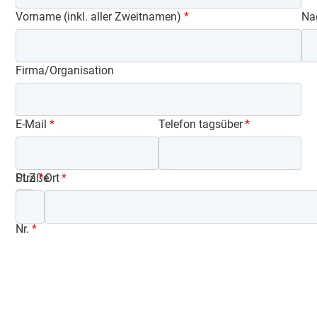
Vorname (inkl. aller Zweitnamen)
Na
Firma/Organisation
E-Mail
Telefon tagsüber
Straße
PLZ
Ort
und
Haus-
Nr.