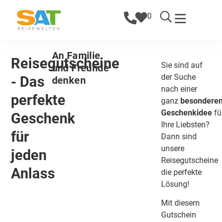
0
An Familie
Reisegutscheine
Sie sind auf
und Freunde
der Suche
- Das
denken
nach einer
perfekte
ganz
besondere
Geschenkidee
fü
Geschenk
Ihre Liebsten?
für
Dann sind
unsere
jeden
Reisegutscheine
Anlass​
die perfekte
Lösung!
Mit diesem
Gutschein