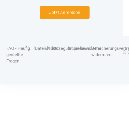
Jetzt anmelden
|
|
|
|
|
|
FAQ - Häufig
Datenschutz
AGB
Reisegutscheine
Impressum
Newsletter
Versicherungsvertr
© 
gestellte
widerrufen
Fragen