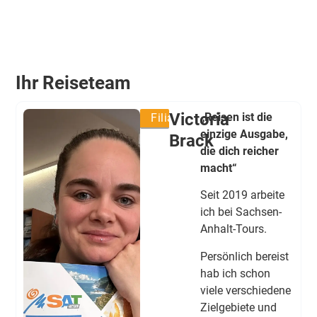
Ihr Reiseteam
Victoria
„Reisen ist die
Filialleitung
einzige Ausgabe,
Brack
die dich reicher
macht“
Seit 2019 arbeite
ich bei Sachsen-
Anhalt-Tours.
Persönlich bereist
hab ich schon
viele verschiedene
Zielgebiete und