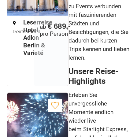
zu Events verbunden
mit faszinierenden
Leserreise
Städten und
€ 689,-
ab
Hotel
Besichtigungen, die Sie
Deutschland
pro Person
Adlon
dadurch bei kurzen
Berlin &
Trips kennen und lieben
Varieté
lernen.
Unsere Reise-
Highlights
Erleben Sie
unvergessliche
Momente endlich
wieder live
beim Starlight Express,