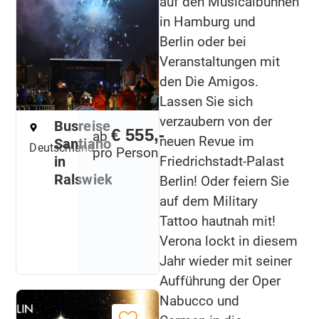
auf den Musicalbühnen
in Hamburg und
Berlin oder bei
Veranstaltungen mit
den Die Amigos.
Lassen Sie sich
verzaubern von der
Busreise
€ 555,-
ab
neuen Revue im
Santiano
Deutschland
pro Person
Friedrichstadt-Palast
in
Ralswiek
Berlin! Oder feiern Sie
auf dem Military
Tattoo hautnah mit!
Verona lockt in diesem
Jahr wieder mit seiner
Aufführung der Oper
Nabucco und