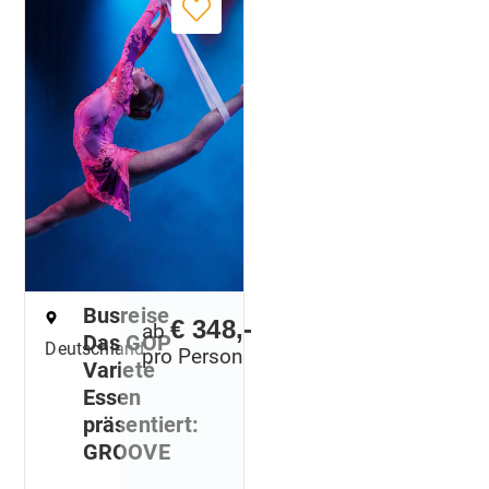
Busreise
€ 348,-
ab
Das GOP
Deutschland
pro Person
Varieté
Essen
präsentiert:
GROOVE