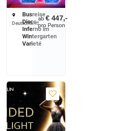
Busreise
€ 447,-
ab
Disco-
Deutschland
pro Person
Inferno im
Wintergarten
Varieté