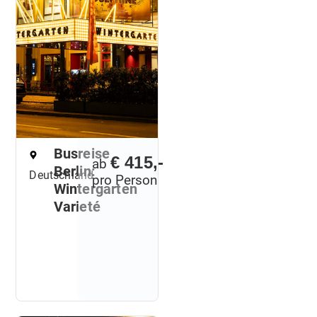
Busreise
€ 415,-
ab
Berlin:
Deutschland
pro Person
Wintergarten
Varieté