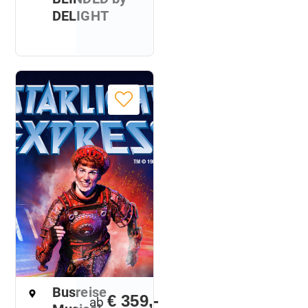
DELIGHT
Busreise
€ 359,-
ab