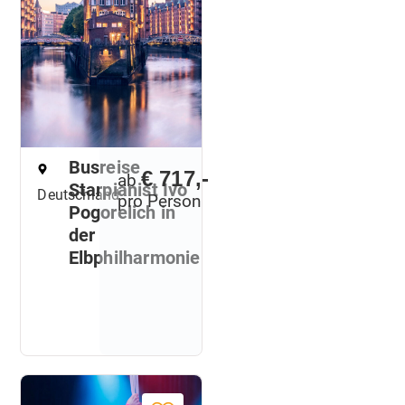
Busreise
€ 717,-
ab
Starpianist Ivo
Deutschland
pro Person
Pogorelich in
der
Elbphilharmonie