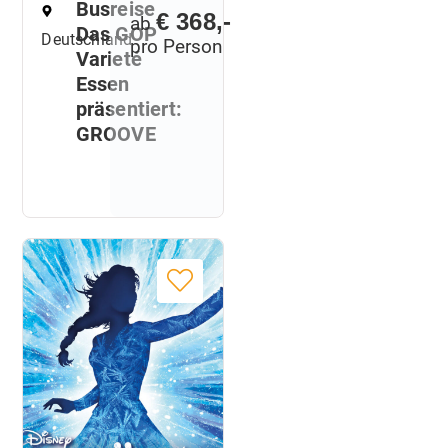
Busreise
€ 368,-
ab
Das GOP
Deutschland
pro Person
Varieté
Essen
präsentiert:
GROOVE