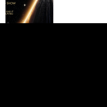
Busreise
€ 397,-
ab
Berlin - Der
Deutschland
pro Person
Friedrichstadt-
Palast
präsentiert:
BLINDED by
DELIGHT