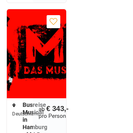
Busreise
€ 343,-
ab
Musical
Deutschland
pro Person
in
Hamburg