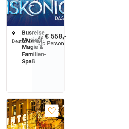
Busreise
€ 558,-
ab
Musical-
Deutschland
pro Person
Magie &
Familien-
Spaß