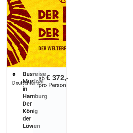
Busreise
€ 372,-
ab
Musical
Deutschland
pro Person
in
Hamburg
Der
König
der
Löwen