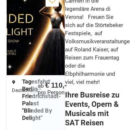
Carmen in die
legendäre Arena di
Verona! Freuen Sie
sich auf die Störtebeker
Festspiele, auf
Volksmusikveranstaltunge
auf Roland Kaiser, auf
Reisen zum Frauentag
oder die
Elbphilharmonie und
Tagesfahrt
viel, viel mehr!
€ 110,-
ab
Berlin -
Deutschland
pro Person
Ihre Busreise zu
Friedrichstadt-
Events, Opern &
Palast
"Blinded By
Musicals mit
Delight"
SAT Reisen