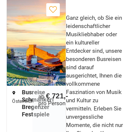
Ganz gleich, ob Sie ein
leidenschaftlicher
Musikliebhaber oder
ein kultureller
Entdecker sind, unsere
besonderen Busreisen
sind darauf
ausgerichtet, Ihnen die
vollkommene
Busreise
Faszination von Musik
€ 721,-
ab
Schmankerl
und Kultur zu
Österreich
pro Person
Bregenzer
vermitteln. Erleben Sie
Festspiele
unvergessliche
Momente, die nicht nur