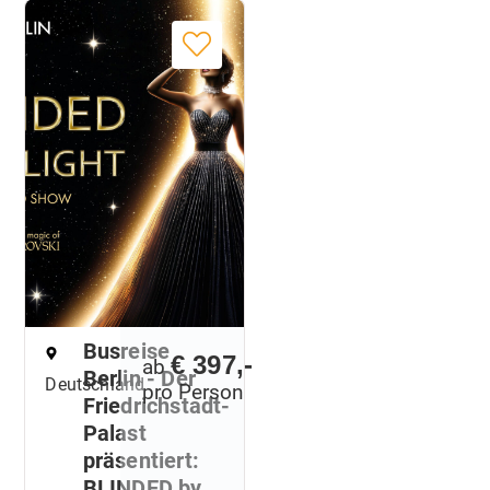
Busreise
€ 397,-
ab
Berlin - Der
Deutschland
pro Person
Friedrichstadt-
Palast
präsentiert:
BLINDED by