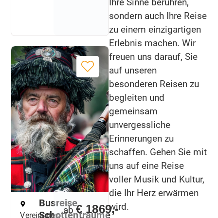
Ihre Sinne berühren,
sondern auch Ihre Reise
zu einem einzigartigen
Erlebnis machen. Wir
freuen uns darauf, Sie
auf unseren
besonderen Reisen zu
begleiten und
gemeinsam
unvergessliche
Erinnerungen zu
schaffen. Gehen Sie mit
uns auf eine Reise
voller Musik und Kultur,
die Ihr Herz erwärmen
Busreise
wird.
€ 1869,-
ab
Schottenträume
Vereinigtes