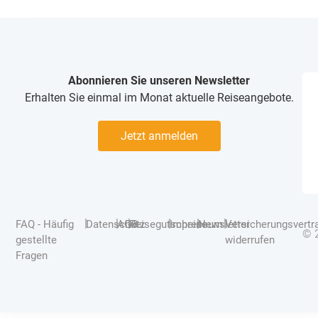
Abonnieren Sie unseren Newsletter
Erhalten Sie einmal im Monat aktuelle Reiseangebote.
Jetzt anmelden
|
|
|
|
|
|
FAQ - Häufig
Datenschutz
AGB
Reisegutscheine
Impressum
Newsletter
Versicherungsvertr
© 
gestellte
widerrufen
Fragen