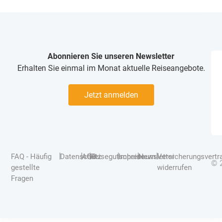
Abonnieren Sie unseren Newsletter
Erhalten Sie einmal im Monat aktuelle Reiseangebote.
Jetzt anmelden
|
|
|
|
|
|
FAQ - Häufig
Datenschutz
AGB
Reisegutscheine
Impressum
Newsletter
Versicherungsvertr
© 
gestellte
widerrufen
Fragen